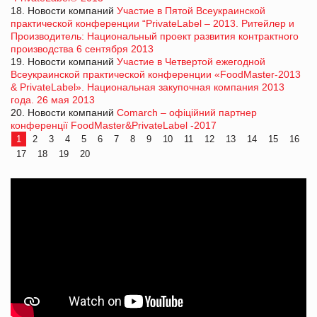
18. Новости компаний
Участие в Пятой Всеукраинской
практической конференции “PrivateLabel – 2013. Ритейлер и
Производитель: Национальный проект развития контрактного
производства 6 сентября 2013
19. Новости компаний
Участие в Четвертой ежегодной
Всеукраинской практической конференции «FoodMaster-2013
& PrivateLabel». Национальная закупочная компания 2013
года. 26 мая 2013
20. Новости компаний
Comarch – офіційний партнер
конференції FoodMaster&PrivateLabel -2017
1
2
3
4
5
6
7
8
9
10
11
12
13
14
15
16
17
18
19
20