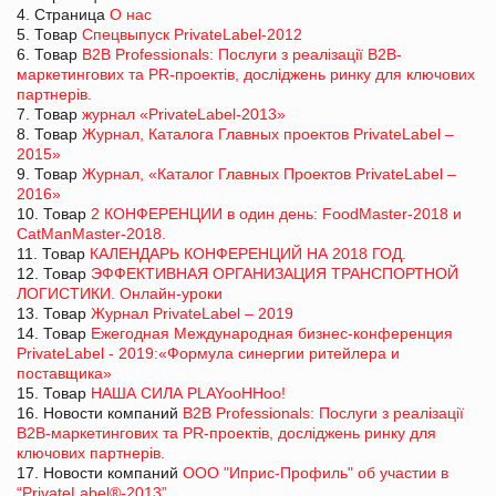
4. Страница
О нас
5. Товар
Спецвыпуск PrivateLabel-2012
6. Товар
B2B Professionals: Послуги з реалізації В2В-
маркетингових та PR-проектів, досліджень ринку для ключових
партнерів.
7. Товар
журнал «PrivateLabel-2013»
8. Товар
Журнал, Каталога Главных проектов PrivateLabel –
2015»
9. Товар
Журнал, «Каталог Главных Проектов PrivateLabel –
2016»
10. Товар
2 КОНФЕРЕНЦИИ в один день: FoodMaster-2018 и
CatManMaster-2018.
11. Товар
КАЛЕНДАРЬ КОНФЕРЕНЦИЙ НА 2018 ГОД.
12. Товар
ЭФФЕКТИВНАЯ ОРГАНИЗАЦИЯ ТРАНСПОРТНОЙ
ЛОГИСТИКИ. Онлайн-уроки
13. Товар
Журнал PrivateLabel – 2019
14. Товар
Ежегодная Международная бизнес-конференция
PrivateLabel - 2019:«Формула синергии ритейлера и
поставщика»
15. Товар
НАША СИЛА PLAYooHHoo!
16. Новости компаний
B2B Professionals: Послуги з реалізації
В2В-маркетингових та PR-проектів, досліджень ринку для
ключових партнерів.
17. Новости компаний
ООО "Иприс-Профиль" об участии в
“PrivateLabel®-2013”