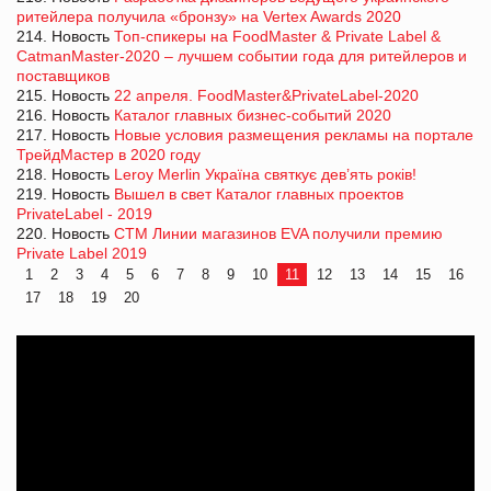
ритейлера получила «бронзу» на Vertex Awards 2020
214. Новость
Топ-спикеры на FoodMaster & Private Label &
CatmanMaster-2020 – лучшем событии года для ритейлеров и
поставщиков
215. Новость
22 апреля. FoodMaster&PrivateLabel-2020
216. Новость
Каталог главных бизнес-событий 2020
217. Новость
Новые условия размещения рекламы на портале
ТрейдМастер в 2020 году
218. Новость
Leroy Merlin Україна святкує дев’ять років!
219. Новость
Вышел в свет Каталог главных проектов
PrivateLabel - 2019
220. Новость
СТМ Линии магазинов EVA получили премию
Private Label 2019
1
2
3
4
5
6
7
8
9
10
11
12
13
14
15
16
17
18
19
20