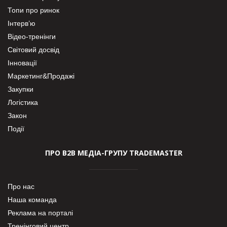
Топи про ринок
Інтерв’ю
Відео-тренінги
Світовий досвід
Інновації
Маркетинг&Продажі
Закупки
Логістика
Закон
Події
ПРО В2В МЕДІА-ГРУПУ TRADEMASTER
Про нас
Наша команда
Реклама на порталі
Тренінговий центр