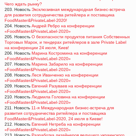
Чего ждать рынку?
203. Новость
Эксклюзивная международная бизнес-встреча
для развития сотрудничества ритейлера и поставщика
FoodMaster&PrivateLabel-2020!
204. Новость
Андрей Ребро на конференции
«FoodMaster&PrivateLabel-2020»
205. Новость
О безопасности продуктов питания Собственных
Торговых Марок, и тендерах ритейлеров в зале Private Label
на конференции 24 июля, Киев!
206. Новость
Марина Костромина на конференции
«FoodMaster&PrivateLabel-2020»
207. Новость
Марина Забарило на конференции
«FoodMaster&PrivateLabel-2020»
208. Новость
Леся Иванченко на конференции
«FoodMaster&PrivateLabel-2020»
209. Новость
Евгений Разуваев на конференции
«FoodMaster&PrivateLabel-2020»
210. Новость
Людмила Головина на конференции
«FoodMaster&PrivateLabel-2020»
211. Новость
11-я Международная бизнес-встреча для
развития сотрудничества ритейлера и поставщика
FoodMaster&PrivateLabel-2020, 24 июля в Киеве!
212. Новость
Евгений Нетреба на конференции
«FoodMaster&PrivateLabel-2020»
213. Новость
Разработка дизайнеров ведущего украинского