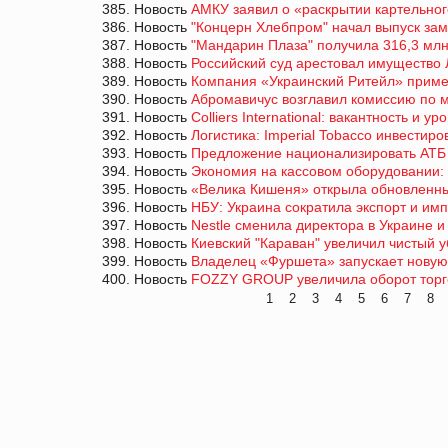
385. Новость
АМКУ заявил о «раскрытии картельно
386. Новость
"Концерн Хлебпром" начал выпуск за
387. Новость
"Мандарин Плаза" получила 316,3 млн
388. Новость
Российский суд арестовал имущество
389. Новость
Компания «Украинский Ритейл» примет
390. Новость
Абромавичус возглавил комиссию по 
391. Новость
Colliers International: вакантность и
392. Новость
Логистика: Imperial Tobacco инвестир
393. Новость
Предложение национализировать АТБ 
394. Новость
Экономия на кассовом оборудовании: 
395. Новость
«Велика Кишеня» открыла обновленны
396. Новость
НБУ: Украина сократила экспорт и имп
397. Новость
Nestle сменила директора в Украине 
398. Новость
Киевский "Караван" увеличил чистый у
399. Новость
Владелец «Фуршета» запускает новую
400. Новость
FOZZY GROUP увеличила оборот торг
1
2
3
4
5
6
7
8