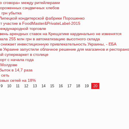
го сговора» между ритейлерами
мороженных сэндвичных хлебов
 грн убытка
 Липецкой кондитерской фабрики Порошенко
 участие в FoodMaster&PrivateLabel-2015
международной торговле
 уровень арендных ставок на Крещатике кардинально не изменятся
овала 255 млн грн в автоматизацию высотного склада
снижает инвестиционную привлекательность Украины, - ЕБА
в Украине запустили облачное решение для магазинов и ресторан
й супермаркет в столице
орт с начала года
и Молдове
быток в 14,7 раза
 сеть
овых сетей на 18%
9
10
11
12
13
14
15
16
17
18
19
20