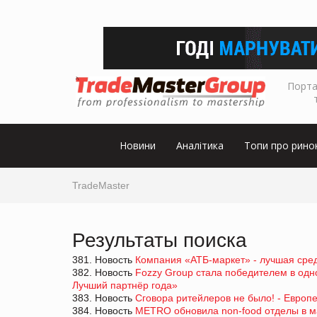
Порта
Новини
Аналітика
Топи про рино
TradeMaster
Результаты поиска
381. Новость
Компания «АТБ-маркет» - лучшая сред
382. Новость
Fozzy Group стала победителем в одн
Лучший партнёр года»
383. Новость
Сговора ритейлеров не было! - Европ
384. Новость
METRO обновила non-food отделы в ма