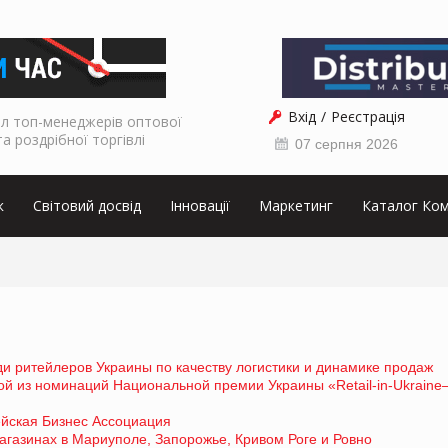
Вхід
Реєстрація
л топ-менеджерів оптової
та роздрібної торгівлі
07 серпня 2026
к
Світовий досвід
Інновації
Маркетинг
Каталог Ком
и ритейлеров Украины по качеству логистики и динамике продаж
ой из номинаций Национальной премии Украины «Retail-in-Ukraine
ейская Бизнес Ассоциация
газинах в Мариуполе, Запорожье, Кривом Роге и Ровно