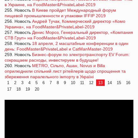
в Украине, на FoodMaster&PrivateLabel-2019
255. Новость
В Киеве пройдет Международный форум
пищевой промышленности и упаковки IFFIP 2019
256. Новость
Андрей Тучак, Коммерческий директор «Комо
Украина», на FoodMaster&PrivateLabel-2019
257. Новость
Денис Мороз, Генеральный директор, «Компания
СТВ Груп» на FoodMaster&PrivateLabel-2019
258. Новость
18 апреля, 2 масштабные конференции в один
день: FoodMaster&PrivateLabel и CatManMaster-2019
259. Новость
Бизнес-форум по электротранспорту EV Forum:
сокращаем расходы, инвестируем в будущее!
260. Новость
METRO, Сiльпо, Ашан, Novus и Billa
оприлюднили спільний лист рітейлерів щодо спрощення та
збереження паралельного імпорту в Україні
1
2
3
4
5
6
7
8
9
10
11
12
13
14
15
16
17
18
19
20