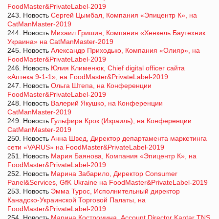
FoodMaster&PrivateLabel-2019
243. Новость
Сергей Цымбал, Компания «Эпицентр К», на
CatManMaster-2019
244. Новость
Михаил Гришин, Компания «Хенкель Баутехник
Украина» на CatManMaster-2019
245. Новость
Александр Приходько, Компания «Олияр», на
FoodMaster&PrivateLabel-2019
246. Новость
Юлия Клименюк, Chief digital officer сайта
«Аптека 9-1-1», на FoodMaster&PrivateLabel-2019
247. Новость
Ольга Штепа, на Конференции
FoodMaster&PrivateLabel-2019
248. Новость
Валерий Якушко, на Конференции
CatManMaster-2019
249. Новость
Гульфира Крок (Израиль), на Конференции
CatManMaster-2019
250. Новость
Анна Швед, Директор департамента маркетинга
сети «VARUS» на FoodMaster&PrivateLabel-2019
251. Новость
Мария Баянова, Компания «Эпицентр К», на
FoodMaster&PrivateLabel-2019
252. Новость
Марина Забарило, Директор Consumer
Panel&Services, GfK Ukraine на FoodMaster&PrivateLabel-2019
253. Новость
Эмма Турос, Исполнительный директор
Канадско-Украинской Торговой Палаты, на
FoodMaster&PrivateLabel-2019
254. Новость
Марина Костромина, Account Director Kantar TNS