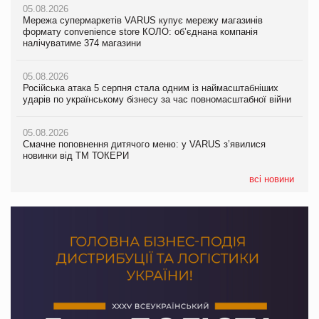
05.08.2026
05.08.2026
Мережа супермаркетів VARUS купує мережу магазинів
05.08.2026
Adidas витратила понад $1 млрд на маркетинг за квартал
формату convenience store КОЛО: об’єднана компанія
Смачне поповнення дитячого меню: у VARUS з’явилися
налічуватиме 374 магазини
новинки від ТМ ТОКЕРИ
05.08.2026
Amazon звинуватили у недостовірній рекламі екологічних
05.08.2026
05.08.2026
продуктів
Російська атака 5 серпня стала одним із наймасштабніших
Сергій Лісунов про заморожені хлібобулочні вироби на
ударів по українському бізнесу за час повномасштабної війни
PrivateLabel&FMCG Master 2026
05.08.2026
AstraZeneca обговорює найбільшу угоду десятиліття
05.08.2026
04.08.2026
Смачне поповнення дитячого меню: у VARUS з’явилися
Через атаку РФ у Дніпрі пошкоджено склад шоколаду
новинки від ТМ ТОКЕРИ
Millennium
всі новини