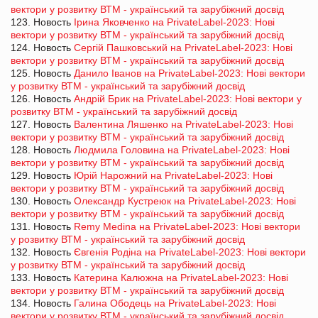
вектори у розвитку ВТМ - український та зарубіжний досвід
123. Новость
Ірина Яковченко на PrivateLabel-2023: Нові
вектори у розвитку ВТМ - український та зарубіжний досвід
124. Новость
Сергій Пашковський на PrivateLabel-2023: Нові
вектори у розвитку ВТМ - український та зарубіжний досвід
125. Новость
Данило Іванов на PrivateLabel-2023: Нові вектори
у розвитку ВТМ - український та зарубіжний досвід
126. Новость
Андрій Брик на PrivateLabel-2023: Нові вектори у
розвитку ВТМ - український та зарубіжний досвід
127. Новость
Валентина Ляшенко на PrivateLabel-2023: Нові
вектори у розвитку ВТМ - український та зарубіжний досвід
128. Новость
Людмила Головина на PrivateLabel-2023: Нові
вектори у розвитку ВТМ - український та зарубіжний досвід
129. Новость
Юрій Нарожний на PrivateLabel-2023: Нові
вектори у розвитку ВТМ - український та зарубіжний досвід
130. Новость
Олександр Кустреюк на PrivateLabel-2023: Нові
вектори у розвитку ВТМ - український та зарубіжний досвід
131. Новость
Remy Medina на PrivateLabel-2023: Нові вектори
у розвитку ВТМ - український та зарубіжний досвід
132. Новость
Євгенія Родіна на PrivateLabel-2023: Нові вектори
у розвитку ВТМ - український та зарубіжний досвід
133. Новость
Катерина Калюжна на PrivateLabel-2023: Нові
вектори у розвитку ВТМ - український та зарубіжний досвід
134. Новость
Галина Ободець на PrivateLabel-2023: Нові
вектори у розвитку ВТМ - український та зарубіжний досвід