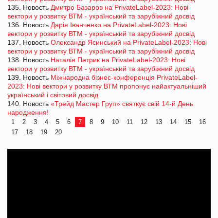
135. Новость
Дмитро Базаров на PrivateLabel-2023: Нові
вектори у розвитку ВТМ - український та зарубіжний досвід
136. Новость
Дарія Іванченко на PrivateLabel-2023: Нові
вектори у розвитку ВТМ - український та зарубіжний досвід
137. Новость
Олександр Ясинський на PrivateLabel-2023: Нові
вектори у розвитку ВТМ - український та зарубіжний досвід
138. Новость
Наталія Петрик на PrivateLabel-2023: Нові
вектори у розвитку ВТМ - український та зарубіжний досвід
139. Новость
Міжнародна бізнес-конференція PrivateLabel-
2023: Нові вектори у розвитку ВТМ пропонує найактуальніший
український і світовий досвід
140. Новость
«Трейд Мастер Груп» святкує свій 14-й День
народження!
1
2
3
4
5
6
7
8
9
10
11
12
13
14
15
16
17
18
19
20