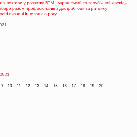
ові вектори у розвитку ВТМ - український та зарубіжний досвід»
r збере разом професіоналів з дистриб’юції та ритейлу
іті визнані інновацією року
2021
1
-2021
9
10
11
12
13
14
15
16
17
18
19
20