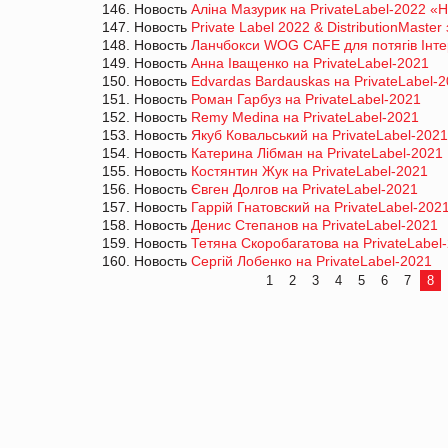
146. Новость
Аліна Мазурик на PrivateLabel-2022 «Н
147. Новость
Private Label 2022 & DistributionMaste
148. Новость
Ланчбокси WOG CAFE для потягів Інтерс
149. Новость
Анна Іващенко на PrivateLabel-2021
150. Новость
Edvardas Bardauskas на PrivateLabel-
151. Новость
Роман Гарбуз на PrivateLabel-2021
152. Новость
Remy Medina на PrivateLabel-2021
153. Новость
Якуб Ковальський на PrivateLabel-2021
154. Новость
Катерина Лібман на PrivateLabel-2021
155. Новость
Костянтин Жук на PrivateLabel-2021
156. Новость
Євген Долгов на PrivateLabel-2021
157. Новость
Гаррій Гнатовский на PrivateLabel-202
158. Новость
Денис Степанов на PrivateLabel-2021
159. Новость
Тетяна Скоробагатова на PrivateLabel
160. Новость
Сергій Лобенко на PrivateLabel-2021
1
2
3
4
5
6
7
8