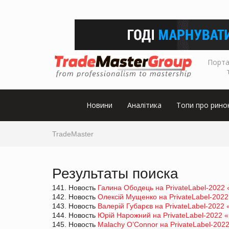
Порта
Новини
Аналітика
Топи про рино
TradeMaster
Результаты поиска
141. Новость
Галина Ободець на PrivateLabel-2022 «
142. Новость
Олексій Мущенко на PrivateLabel-2022 
143. Новость
Валерій Губарєв на PrivateLabel-2022 
144. Новость
Юрій Нарожний на PrivateLabel-2022 «Н
145. Новость
Malachy O’Connor на PrivateLabel-2022