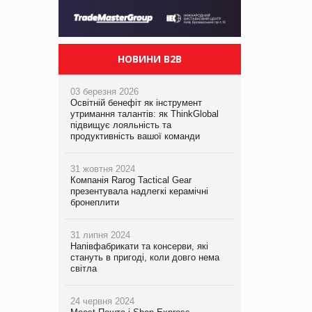
НОВИНИ B2B
03 березня 2026
Освітній бенефіт як інструмент
утримання талантів: як ThinkGlobal
підвищує лояльність та
продуктивність вашої команди
31 жовтня 2024
Компанія Rarog Tactical Gear
презентувала надлегкі керамічні
бронеплити
31 липня 2024
Напівфабрикати та консерви, які
стануть в пригоді, коли довго нема
світла
24 червня 2024