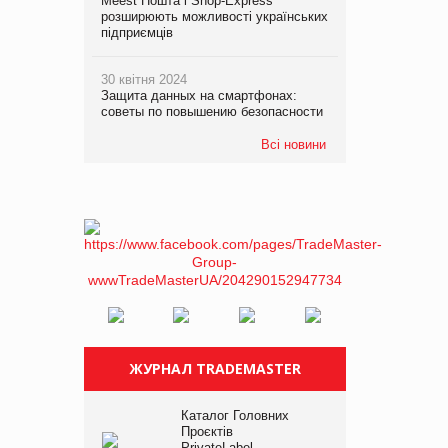
Meest Пошта і Shop-Express
розширюють можливості українських
підприємців
30 квітня 2024
Защита данных на смартфонах:
советы по повышению безопасности
Всі новини
ЖУРНАЛ TRADEMASTER
Каталог Головних
Проєктів
PrivateLabel –