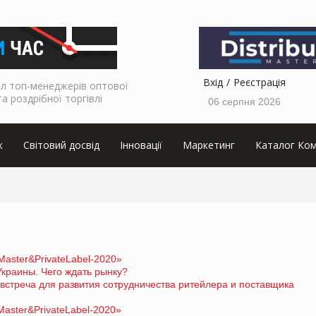
Вхід
Реєстрація
л топ-менеджерів оптової
та роздрібної торгівлі
06 серпня 2026
к
Світовий досвід
Інновації
Маркетинг
Каталог Ком
aster&PrivateLabel-2020»
краины. Чего ждать рынку?
стреча для развития сотрудничества ритейлера и поставщика
aster&PrivateLabel-2020»