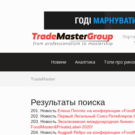
Порта
Новини
Аналітика
Топи про рино
TradeMaster
Результаты поиска
201. Новость
Елена Попляс на конференции «FoodM
202. Новость
Первый Легальный Союз Ритейлеров У
203. Новость
Эксклюзивная международная бизнес-в
FoodMaster&PrivateLabel-2020!
204. Новость
Андрей Ребро на конференции «FoodM