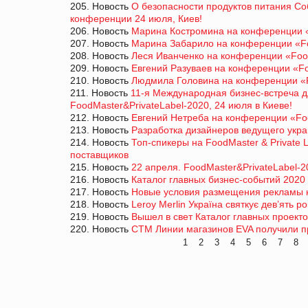
205. Новость
О безопасности продуктов питания Соб
конференции 24 июля, Киев!
206. Новость
Марина Костромина на конференции «
207. Новость
Марина Забарило на конференции «Fo
208. Новость
Леся Иванченко на конференции «Foo
209. Новость
Евгений Разуваев на конференции «Fo
210. Новость
Людмила Головина на конференции «F
211. Новость
11-я Международная бизнес-встреча д
FoodMaster&PrivateLabel-2020, 24 июля в Киеве!
212. Новость
Евгений Нетреба на конференции «Fo
213. Новость
Разработка дизайнеров ведущего укра
214. Новость
Топ-спикеры на FoodMaster & Private 
поставщиков
215. Новость
22 апреля. FoodMaster&PrivateLabel-2
216. Новость
Каталог главных бизнес-событий 2020
217. Новость
Новые условия размещения рекламы н
218. Новость
Leroy Merlin Україна святкує дев’ять рок
219. Новость
Вышел в свет Каталог главных проектов
220. Новость
СТМ Линии магазинов EVA получили пр
1
2
3
4
5
6
7
8