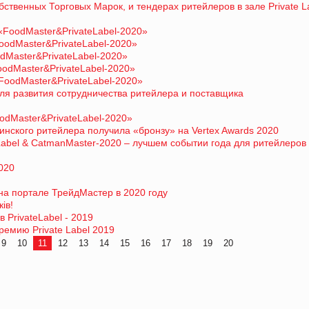
ственных Торговых Марок, и тендерах ритейлеров в зале Private L
FoodMaster&PrivateLabel-2020»
odMaster&PrivateLabel-2020»
dMaster&PrivateLabel-2020»
odMaster&PrivateLabel-2020»
oodMaster&PrivateLabel-2020»
ля развития сотрудничества ритейлера и поставщика
odMaster&PrivateLabel-2020»
инского ритейлера получила «бронзу» на Vertex Awards 2020
Label & CatmanMaster-2020 – лучшем событии года для ритейлеров
020
а портале ТрейдМастер в 2020 году
ів!
 PrivateLabel - 2019
емию Private Label 2019
9
10
11
12
13
14
15
16
17
18
19
20