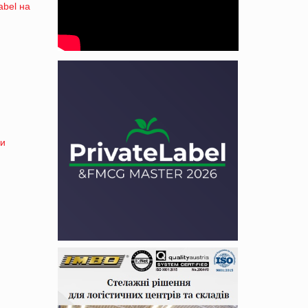
abel на
 и