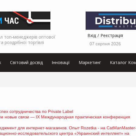
Вхід
Реєстрація
л топ-менеджерів оптової
та роздрібної торгівлі
07 серпня 2026
к
Світовий досвід
Інновації
Маркетинг
Каталог Ком
пех сотрудничества по Private Label
ем новые связи — IX Международная практическая конференция
джмент для интернет-магазинов. Опыт Rozetka - на CatManMaster
ионно-исследовательского центра «Украинский интеллект» на