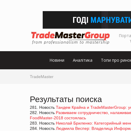
Порта
Новини
Аналітика
Топи про рино
TradeMaster
Результаты поиска
281. Новость
Тандем Крайна и TradeMasterGroup: ус
282. Новость
Развиваем сотрудничество, налажива
FoodMaster-2018 состоялась
283. Новость
Николай Бриленко: Категорийный мене
284. Новость
Людмила Веспер: Владелица Информац