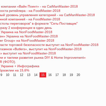
 компании «Вайн Поинт» - на CatManMaster-2018
роста ритейлера - на FoodMaster-2018
вый уровень управления категорией - на CatManMaster-2018
нной компанией - на FoodMaster-2018
"столы переговоров" в формате "Сеть-Поставщик"
разу 2 конференции в один день
 Украина на NonFoodMaster-2018
лен» Украина на NonFoodMaster-2018
ter Group» на NonFoodMaster-2018
бласти торговой безопасности выступит на NonFoodMaster-2018
газинов «Butlers», выступит на NonFoodMaster-2018
К» выступит на NonFoodMaster-2018
ии и тактики развития рынка DIY & Home Improvement»
AR (ФОТО).
й Украине + Инфографика
Бразилии на 15,6%
9
10
11
12
13
14
15
16
17
18
19
20