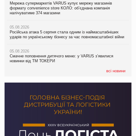
Мережа супермаркетів VARUS купує мережу магазинів
05.08.2026
Adidas витратила понад $1 млрд на маркетинг за квартал
формату convenience store КОЛО: об’єднана компанія
Смачне поповнення дитячого меню: у VARUS з’явилися
налічуватиме 374 магазини
новинки від ТМ ТОКЕРИ
05.08.2026
Amazon звинуватили у недостовірній рекламі екологічних
05.08.2026
05.08.2026
продуктів
Російська атака 5 серпня стала одним із наймасштабніших
Сергій Лісунов про заморожені хлібобулочні вироби на
ударів по українському бізнесу за час повномасштабної війни
PrivateLabel&FMCG Master 2026
05.08.2026
AstraZeneca обговорює найбільшу угоду десятиліття
05.08.2026
04.08.2026
Смачне поповнення дитячого меню: у VARUS з’явилися
Через атаку РФ у Дніпрі пошкоджено склад шоколаду
новинки від ТМ ТОКЕРИ
Millennium
всі новини