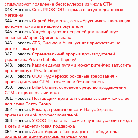
стимулируют появление бестселлеров из числа СТМ
343. Новость
Сеть PROSTOR открыла в августе два новых
магазина
344. Новость
Сергей Науменко, сеть «Брусничка»: поставщик
доложен понимать нашего покупателя
345. Новость
Yarych предложит европейцам новый вкус
печенья «Мария Оригинальная»
346. Новость
АТБ, Сильпо и Ашан усилят присутствие на
рынке – эксперт
347. Новость
Стремительный прорыв производителей
украинских Private Labels в Европу!
348. Новость
Какими двумя путями может ритейлер запустить
органическую PrivateLabel?
349. Новость
ООО Фудмережа: основные требования к
производителям СТМ – качество и безопасность
350. Новость
Billa-Ukraine: основное средство продвижения
СТМ - акционная листовка
351. Новость
Поставщики признали самым высоким качество
логистики Fozzy Group
352. Новость
Команда розничной сети Новус Украина
признана самой профессиональной
353. Новость
У ООО Европоль – самые лучшие условия входа
в сеть и маркетинговая поддержка
354. Новость
Ашан Украина Гипермаркет – победитель в
номинации Антикризисный партнер года