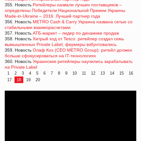
355. Новость
Ритейлеры назвали лучших поставщиков –
определены Победители Национальной Премии Украины
Made-in-Ukraine – 2016: Лучший партнер года
356. Новость
METRO Cash & Carry Украина названа сетью со
стабильными взаиморасчетами
357. Новость
АТБ-маркет – лидер по динамике продаж
358. Новость
Хитрый ход от Tesco: ритейлер создал семь
вымышленных Private Label, фермеры взбунтовались
359. Новость
Олаф Кох (CEO METRO Group): ритейл должен
больше сфокусироваться на IT-технологиях
360. Новость
Украинские ритейлеры научились зарабатывать
на Private Label
1
2
3
4
5
6
7
8
9
10
11
12
13
14
15
16
17
18
19
20