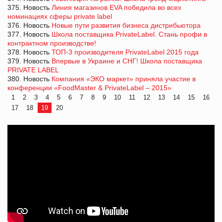
375. Новость
Линия магазинов EVA победила во всех
номинациях сферы private label
376. Новость
Новые пути развития бизнеса дистрибьютора
377. Новость
Школа поставщика PrivateLabel. Стань профи в
контрактном производстве!
378. Новость
ТОП-3 производителя PrivateLabel 2015 года
379. Новость
Впервые в Украине и СНГ! Школа поставщика
PRIVATE LABEL
380. Новость
Компания «ЭКО маркет» приняла участие в
конференции «FoodMaster & PrivateLabel – 2015»
1
2
3
4
5
6
7
8
9
10
11
12
13
14
15
16
17
18
19
20