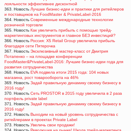
лояльности эффективнее дисконтной
363. Новость
Лучшие бизнес-идеи и практики для ритейлеров
и поставщиков на FoodMaster & PrivateLabel-2016
364. Новость
Современные международные технологии
розничной торговли
365. Новость
Как увеличить прибыль с помощью трейд-
маркетинговых инструментов и главное БЕЗ инвестиций?
366. Новость
Россия: X5 Retail Group увеличила прибыль
благодаря сети Пятерочка
367. Новость
Эксклюзивный мастер-класс от Дмитрия
Потапенко – на площадке конференции
FoodMaster&PrivateLabel-2016: Лучшие бизнес-идеи года для
развития сотрудничества
368. Новость
EVA подвела итоги 2015 года: 104 новых
магазина, рост товарооборота на 46%
369. Новость
Задай правильную динамику своему бизнесу в
2016 году!
370. Новость
Сеть PROSTOR в 2015 году увеличила в 2 раза
портфель private label
371. Новость
Задай правильную динамику своему бизнесу в
2016 году!
372. Новость
Выходим на новый уровень сотрудничества с
ритейлерами в проектах Private Label
373. Новость
Увеличь свои продажи!
374. Новость
Революция на рынке! Школа трейд-маркетинга