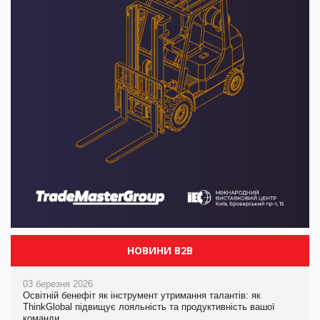
НОВИНИ B2B
03 березня 2026
Освітній бенефіт як інструмент утримання талантів: як
ThinkGlobal підвищує лояльність та продуктивність вашої
команди