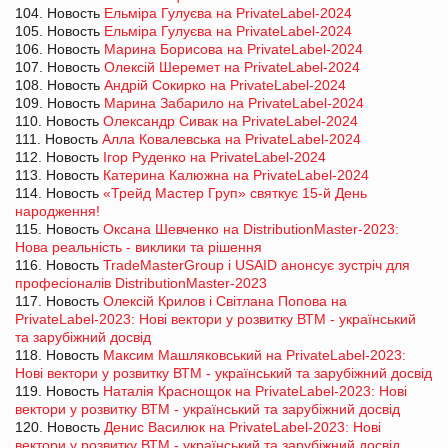
104. Новость
Ельміра Гулуєва на PrivateLabel-2024
105. Новость
Ельміра Гулуєва на PrivateLabel-2024
106. Новость
Марина Борисова на PrivateLabel-2024
107. Новость
Олексій Шеремет на PrivateLabel-2024
108. Новость
Андрій Сокирко на PrivateLabel-2024
109. Новость
Марина Забарило на PrivateLabel-2024
110. Новость
Олександр Сивак на PrivateLabel-2024
111. Новость
Алла Ковалевська на PrivateLabel-2024
112. Новость
Ігор Руденко на PrivateLabel-2024
113. Новость
Катерина Калюжна на PrivateLabel-2024
114. Новость
«Трейд Мастер Груп» святкує 15-й День
народження!
115. Новость
Оксана Шевченко на DistributionMaster-2023:
Нова реальність - виклики та рішення
116. Новость
TradeMasterGroup і USAID анонсує зустріч для
професіоналів DistributionMaster-2023
117. Новость
Олексій Крилов і Світлана Попова на
PrivateLabel-2023: Нові вектори у розвитку ВТМ - український
та зарубіжний досвід
118. Новость
Максим Машляковський на PrivateLabel-2023:
Нові вектори у розвитку ВТМ - український та зарубіжний досвід
119. Новость
Наталія Краснощок на PrivateLabel-2023: Нові
вектори у розвитку ВТМ - український та зарубіжний досвід
120. Новость
Денис Василюк на PrivateLabel-2023: Нові
вектори у розвитку ВТМ - український та зарубіжний досвід