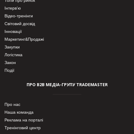
Топи про ринок
Інтерв’ю
Відео-тренінги
Світовий досвід
Інновації
Маркетинг&Продажі
Закупки
Логістика
Закон
Події
ПРО В2В МЕДІА-ГРУПУ TRADEMASTER
Про нас
Наша команда
Реклама на порталі
Тренінговий центр