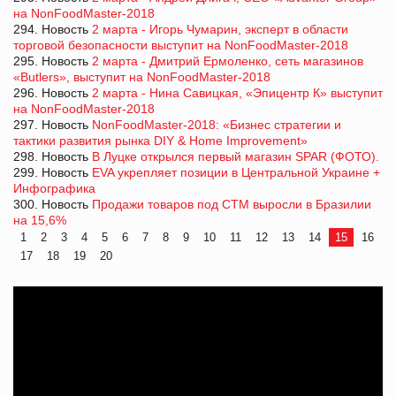
на NonFoodMaster-2018
294. Новость
2 марта - Игорь Чумарин, эксперт в области
торговой безопасности выступит на NonFoodMaster-2018
295. Новость
2 марта - Дмитрий Ермоленко, сеть магазинов
«Butlers», выступит на NonFoodMaster-2018
296. Новость
2 марта - Нина Савицкая, «Эпицентр К» выступит
на NonFoodMaster-2018
297. Новость
NonFoodMaster-2018: «Бизнес стратегии и
тактики развития рынка DIY & Home Improvement»
298. Новость
В Луцке открылся первый магазин SPAR (ФОТО).
299. Новость
EVA укрепляет позиции в Центральной Украине +
Инфографика
300. Новость
Продажи товаров под СТМ выросли в Бразилии
на 15,6%
1
2
3
4
5
6
7
8
9
10
11
12
13
14
15
16
17
18
19
20