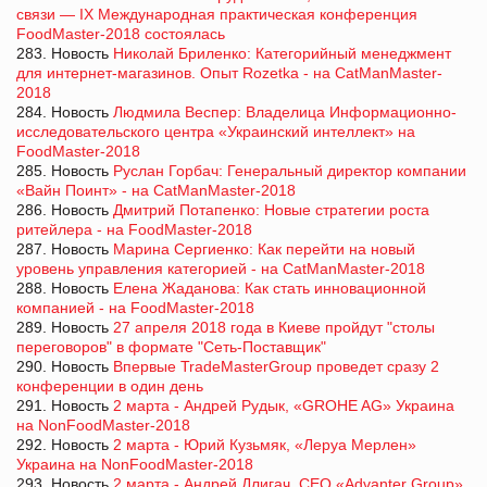
связи — IX Международная практическая конференция
FoodMaster-2018 состоялась
283. Новость
Николай Бриленко: Категорийный менеджмент
для интернет-магазинов. Опыт Rozetka - на CatManMaster-
2018
284. Новость
Людмила Веспер: Владелица Информационно-
исследовательского центра «Украинский интеллект» на
FoodMaster-2018
285. Новость
Руслан Горбач: Генеральный директор компании
«Вайн Поинт» - на CatManMaster-2018
286. Новость
Дмитрий Потапенко: Новые стратегии роста
ритейлера - на FoodMaster-2018
287. Новость
Марина Сергиенко: Как перейти на новый
уровень управления категорией - на CatManMaster-2018
288. Новость
Елена Жаданова: Как стать инновационной
компанией - на FoodMaster-2018
289. Новость
27 апреля 2018 года в Киеве пройдут "столы
переговоров" в формате "Сеть-Поставщик"
290. Новость
Впервые TradeMasterGroup проведет сразу 2
конференции в один день
291. Новость
2 марта - Андрей Рудык, «GROHE AG» Украина
на NonFoodMaster-2018
292. Новость
2 марта - Юрий Кузьмяк, «Леруа Мерлен»
Украина на NonFoodMaster-2018
293. Новость
2 марта - Андрей Длигач, CEO «Advanter Group»