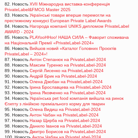
82. Новость
XVІІ Міжнародна виставка-конференція
PrivateLabel&FMCG Master 2025
83. Новость
Українські товари вперше перемогли на
престижному конкурсі European Private Label Awards
84. Новость
Нагорода компанії UNIKS дипломом PrivateLabel
AWARD - 2024
85. Новость
PLAYooHHoo! НАША СИЛА – Фаворит споживача
на Національній Премії «PrivateLabel-2024»
86. Новость
Вийшов новий «Каталог Головних Проєктів
PrivateLabel – 2024»!
87. Новость
Антон Степанюк на PrivateLabel-2024
88. Новость
Максим Туренко на PrivateLabel-2024
89. Новость
Сергій Лисенко на PrivateLabel-2024
90. Новость
Андрій Брик на PrivateLabel-2024
91. Новость
Олена Дзюбан на PrivateLabel-2024
92. Новость
Ірина Брославцева на PrivateLabel-2024
93. Новость
Ірина Яковченко на PrivateLabel-2024
94. Новость
Українська pet food компанія вийшла на ринок
Єгипту з лінійкою преміального корму для тварин
95. Новость
Олена Видиш на PrivateLabel-2024
96. Новость
Антон Чабан на PrivateLabel-2024
97. Новость
Назар Щирба на PrivateLabel-2024
98. Новость
Данило Іванов на PrivateLabel-2024
99. Новость
Дмитро Борисов на PrivateLabel-2024
100. Новость
Антон Чабан на PrivateLabel-2024