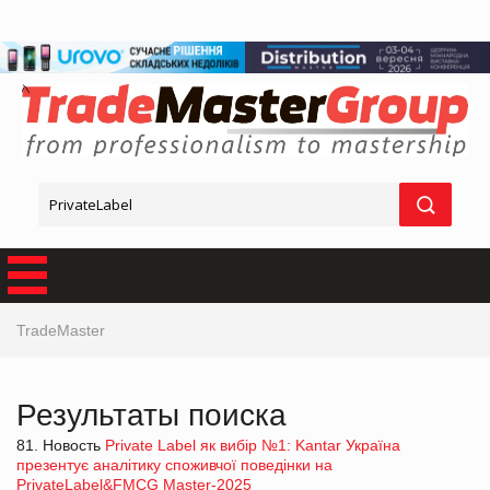
TradeMaster
Результаты поиска
81. Новость
Private Label як вибір №1: Kantar Україна
презентує аналітику споживчої поведінки на
PrivateLabel&FMCG Master-2025