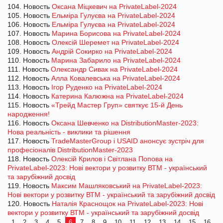
104. Новость
Оксана Міцкевич на PrivateLabel-2024
105. Новость
Ельміра Гулуєва на PrivateLabel-2024
106. Новость
Ельміра Гулуєва на PrivateLabel-2024
107. Новость
Марина Борисова на PrivateLabel-2024
108. Новость
Олексій Шеремет на PrivateLabel-2024
109. Новость
Андрій Сокирко на PrivateLabel-2024
110. Новость
Марина Забарило на PrivateLabel-2024
111. Новость
Олександр Сивак на PrivateLabel-2024
112. Новость
Алла Ковалевська на PrivateLabel-2024
113. Новость
Ігор Руденко на PrivateLabel-2024
114. Новость
Катерина Калюжна на PrivateLabel-2024
115. Новость
«Трейд Мастер Груп» святкує 15-й День
народження!
116. Новость
Оксана Шевченко на DistributionMaster-2023:
Нова реальність - виклики та рішення
117. Новость
TradeMasterGroup і USAID анонсує зустріч для
професіоналів DistributionMaster-2023
118. Новость
Олексій Крилов і Світлана Попова на
PrivateLabel-2023: Нові вектори у розвитку ВТМ - український
та зарубіжний досвід
119. Новость
Максим Машляковський на PrivateLabel-2023:
Нові вектори у розвитку ВТМ - український та зарубіжний досвід
120. Новость
Наталія Краснощок на PrivateLabel-2023: Нові
вектори у розвитку ВТМ - український та зарубіжний досвід
1
2
3
4
5
6
7
8
9
10
11
12
13
14
15
16