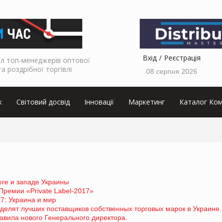
Вхід
Реєстрація
л топ-менеджерів оптової
та роздрібної торгівлі
08 серпня 2026
к
Світовий досвід
Інновації
Маркетинг
Каталог Ком
юге и западе Украины
ремии «Private Label-2017»
17: Украина и мир
делят лучших поставщиков собственных торговых марок в Украине.
вила нового Генерального директора.