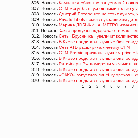
306. Новость
Компания «Аванта» запустила 2 новых
307. Новость
СТМ могут быть успешными только у у
308. Новость
Дмитрий Потапенко: не стоит думать, 
309. Новость
Private labels помогут украинским де
310. Новость
Марина ДОБЫЧИНА: МЕТРО изменит по
311. Новость
Какие продукты подорожают в мае – м
312. Новость
Сеть «Брусничка» увеличит количеств
313. Новость
В Киеве представят лучшие бизнес-ид
314. Новость
Сеть АТБ расширила линейку СТМ
315. Новость
СТМ Premia признана лучшим private l
316. Новость
В Киеве представят лучшие бизнес-ид
317. Новость
Ритейлеры РФ намерены увеличить дол
318. Новость
В Киеве представят лучшие бизнес-ид
319. Новость
«ОККО» запустила линейку орехов и 
320. Новость
В Киеве представят лучшие бизнес-ид
1
2
3
4
5
6
7
8