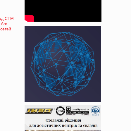
под СТМ
 Aro
 сетей