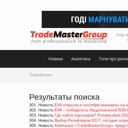
Порта
Новини
Аналітика
Топи про рино
TradeMaster
Результаты поиска
301. Новость
EVA открыла в сентябре магазины на 
302. Новость
EVA – победитель Национальной В2В-П
303. Новость
Где найти партнеров? PrivateLabel-20
304. Новость
Выбор Ритейлеров 2017: сегодня опре
305. Новость
Компания «TradeMasterGroup» предста