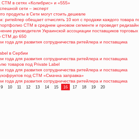
 СТМ в сетях «Колибрис» и «555»
спешной сети – эксперт
что продукты в Сети могут стоить дешевле
тям: ритейлер обещает отчислять 10 коп с продажи каждого товара 
ртфолио СТМ в среднем ценовом сегменте и проведет редизайн
нение руководителя Украинской ассоциации поставщиков торговых
о СТМ до 650
еи года для развития сотрудничества ритейлера и поставщика
abel в Сербии
еи года для развития сотрудничества ритейлера и поставщика
ю товаров под Private Label
еи года для развития сотрудничества ритейлера и поставщика
сухофруктов под СТМ «Смачна заправка»
еи года для развития сотрудничества ритейлера и поставщика
9
10
11
12
13
14
15
16
17
18
19
20