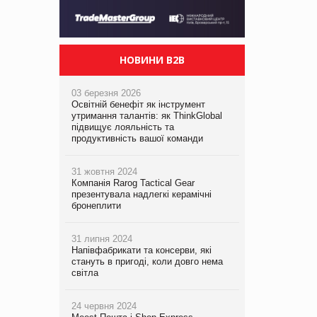
НОВИНИ B2B
03 березня 2026
Освітній бенефіт як інструмент
утримання талантів: як ThinkGlobal
підвищує лояльність та
продуктивність вашої команди
31 жовтня 2024
Компанія Rarog Tactical Gear
презентувала надлегкі керамічні
бронеплити
31 липня 2024
Напівфабрикати та консерви, які
стануть в пригоді, коли довго нема
світла
24 червня 2024