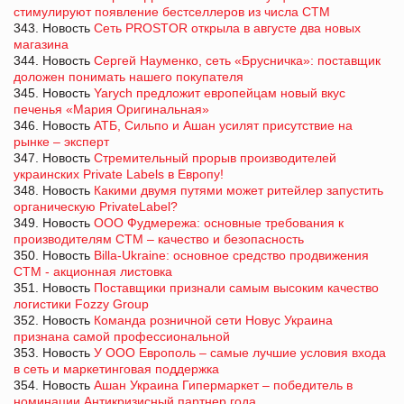
стимулируют появление бестселлеров из числа СТМ
343. Новость
Сеть PROSTOR открыла в августе два новых
магазина
344. Новость
Сергей Науменко, сеть «Брусничка»: поставщик
доложен понимать нашего покупателя
345. Новость
Yarych предложит европейцам новый вкус
печенья «Мария Оригинальная»
346. Новость
АТБ, Сильпо и Ашан усилят присутствие на
рынке – эксперт
347. Новость
Стремительный прорыв производителей
украинских Private Labels в Европу!
348. Новость
Какими двумя путями может ритейлер запустить
органическую PrivateLabel?
349. Новость
ООО Фудмережа: основные требования к
производителям СТМ – качество и безопасность
350. Новость
Billa-Ukraine: основное средство продвижения
СТМ - акционная листовка
351. Новость
Поставщики признали самым высоким качество
логистики Fozzy Group
352. Новость
Команда розничной сети Новус Украина
признана самой профессиональной
353. Новость
У ООО Европоль – самые лучшие условия входа
в сеть и маркетинговая поддержка
354. Новость
Ашан Украина Гипермаркет – победитель в
номинации Антикризисный партнер года