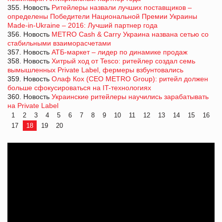
355. Новость
Ритейлеры назвали лучших поставщиков –
определены Победители Национальной Премии Украины
Made-in-Ukraine – 2016: Лучший партнер года
356. Новость
METRO Cash & Carry Украина названа сетью со
стабильными взаиморасчетами
357. Новость
АТБ-маркет – лидер по динамике продаж
358. Новость
Хитрый ход от Tesco: ритейлер создал семь
вымышленных Private Label, фермеры взбунтовались
359. Новость
Олаф Кох (CEO METRO Group): ритейл должен
больше сфокусироваться на IT-технологиях
360. Новость
Украинские ритейлеры научились зарабатывать
на Private Label
1
2
3
4
5
6
7
8
9
10
11
12
13
14
15
16
17
18
19
20