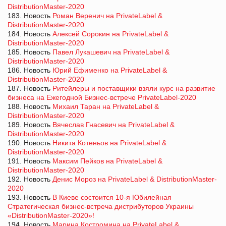
DistributionMaster-2020
183. Новость
Роман Веренич на PrivateLabel &
DistributionMaster-2020
184. Новость
Алексей Сорокин на PrivateLabel &
DistributionMaster-2020
185. Новость
Павел Лукашевич на PrivateLabel &
DistributionMaster-2020
186. Новость
Юрий Ефименко на PrivateLabel &
DistributionMaster-2020
187. Новость
Ритейлеры и поставщики взяли курс на развитие
бизнеса на Ежегодной Бизнес-встрече PrivateLabel-2020
188. Новость
Михаил Таран на PrivateLabel &
DistributionMaster-2020
189. Новость
Вячеслав Гнасевич на PrivateLabel &
DistributionMaster-2020
190. Новость
Никита Котеньов на PrivateLabel &
DistributionMaster-2020
191. Новость
Максим Пейков на PrivateLabel &
DistributionMaster-2020
192. Новость
Денис Мороз на PrivateLabel & DistributionMaster-
2020
193. Новость
В Киеве состоится 10-я Юбилейная
Стратегическая бизнес-встреча дистрибуторов Украины
«DistributionMaster-2020»!
194. Новость
Марина Костромина на PrivateLabel &