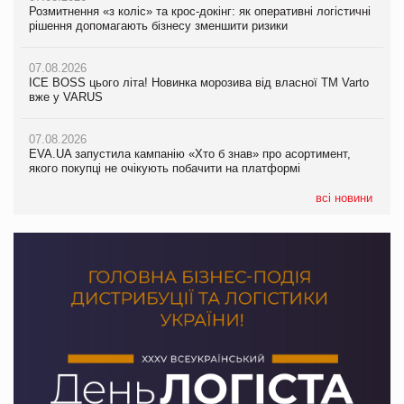
Розмитнення «з коліс» та крос-докінг: як оперативні логістичні
07.08.2026
Kraft Heinz скоротила збиток у першому півріччі
рішення допомагають бізнесу зменшити ризики
EVA.UA запустила кампанію «Хто б знав» про асортимент,
якого покупці не очікують побачити на платформі
07.08.2026
07.08.2026
Продажі Hugo Boss впали на 9%
ICE BOSS цього літа! Новинка морозива від власної ТМ Varto
06.08.2026
вже у VARUS
Смачна новинка для хвостатих: у VARUS з’явилися паучі
07.08.2026
Varto Paw expert від власної ТМ Varto!
Франція заборонила рекламні дзвінки без згоди клієнтів
07.08.2026
EVA.UA запустила кампанію «Хто б знав» про асортимент,
05.08.2026
якого покупці не очікують побачити на платформі
Мережа супермаркетів VARUS купує мережу магазинів
формату convenience store КОЛО: об’єднана компанія
налічуватиме 374 магазини
всі новини