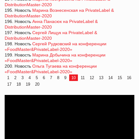
DistributionMaster-2020
195. Новость
Марина Вознесенская на PrivateLabel &
DistributionMaster-2020
196. Новость
Анна Панасюк на PrivateLabel &
DistributionMaster-2020
197. Новость
Сергей Лищук на PrivateLabel &
DistributionMaster-2020
198. Новость
Сергей Рудковский на конференции
«FoodMaster&PrivateLabel-2020»
199. Новость
Марина Добычина на конференции
«FoodMaster&PrivateLabel-2020»
200. Новость
Ольга Тугаева на конференции
«FoodMaster&PrivateLabel-2020»
1
2
3
4
5
6
7
8
9
10
11
12
13
14
15
16
17
18
19
20