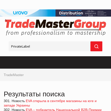
TradeMaster
Результаты поиска
301. Новость
EVA открыла в сентябре магазины на юге и
западе Украины
302. Новость
EVA – победитель Национальной В2В-Премии