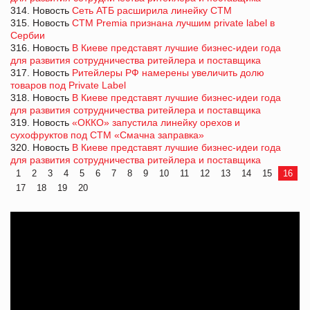
314. Новость
Сеть АТБ расширила линейку СТМ
315. Новость
СТМ Premia признана лучшим private label в
Сербии
316. Новость
В Киеве представят лучшие бизнес-идеи года
для развития сотрудничества ритейлера и поставщика
317. Новость
Ритейлеры РФ намерены увеличить долю
товаров под Private Label
318. Новость
В Киеве представят лучшие бизнес-идеи года
для развития сотрудничества ритейлера и поставщика
319. Новость
«ОККО» запустила линейку орехов и
сухофруктов под СТМ «Смачна заправка»
320. Новость
В Киеве представят лучшие бизнес-идеи года
для развития сотрудничества ритейлера и поставщика
1
2
3
4
5
6
7
8
9
10
11
12
13
14
15
16
17
18
19
20