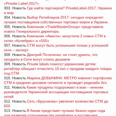
«Private Label-2017»
303. Новость
Где найти партнеров? PrivateLabel-2017: Украина
и мир
304. Новость
Выбор Ритейлеров 2017: сегодня определят
лучших поставщиков собственных торговых марок в Украине.
305. Новость
Компания «TradeMasterGroup» представила
нового Генерального директора.
306. Новость
Компания «Аванта» запустила 2 новых СТМ в
сетях «Колибрис» и «555»
307. Новость
СТМ могут быть успешными только у успешной
сети – эксперт
308. Новость
Дмитрий Потапенко: не стоит думать, что
продукты в Сети могут стоить дешевле
309. Новость
Private labels помогут украинским детям:
ритейлер обещает отчислять 10 коп с продажи каждого товара
под СТМ
310. Новость
Марина ДОБЫЧИНА: МЕТРО изменит портфолио
СТМ в среднем ценовом сегменте и проведет редизайн Aro
311. Новость
Какие продукты подорожают в мае – мнение
руководителя Украинской ассоциации поставщиков торговых
сетей
312. Новость
Сеть «Брусничка» увеличит количество СТМ до
650
313. Новость
В Киеве представят лучшие бизнес-идеи года
для развития сотрудничества ритейлера и поставщика