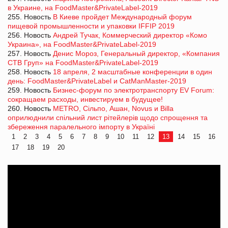
в Украине, на FoodMaster&PrivateLabel-2019
255. Новость
В Киеве пройдет Международный форум
пищевой промышленности и упаковки IFFIP 2019
256. Новость
Андрей Тучак, Коммерческий директор «Комо
Украина», на FoodMaster&PrivateLabel-2019
257. Новость
Денис Мороз, Генеральный директор, «Компания
СТВ Груп» на FoodMaster&PrivateLabel-2019
258. Новость
18 апреля, 2 масштабные конференции в один
день: FoodMaster&PrivateLabel и CatManMaster-2019
259. Новость
Бизнес-форум по электротранспорту EV Forum:
сокращаем расходы, инвестируем в будущее!
260. Новость
METRO, Сiльпо, Ашан, Novus и Billa
оприлюднили спільний лист рітейлерів щодо спрощення та
збереження паралельного імпорту в Україні
1
2
3
4
5
6
7
8
9
10
11
12
13
14
15
16
17
18
19
20