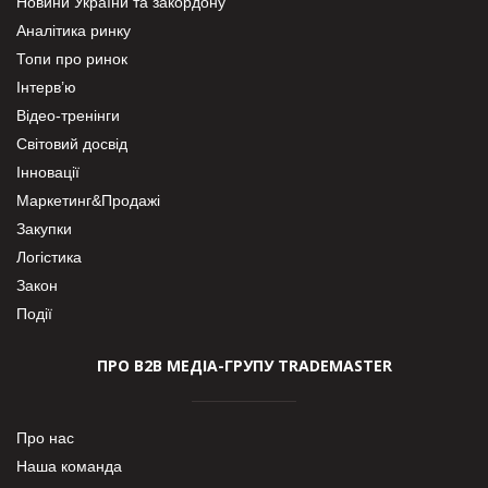
Новини України та закордону
Аналітика ринку
Топи про ринок
Інтерв’ю
Відео-тренінги
Світовий досвід
Інновації
Маркетинг&Продажі
Закупки
Логістика
Закон
Події
ПРО В2В МЕДІА-ГРУПУ TRADEMASTER
Про нас
Наша команда