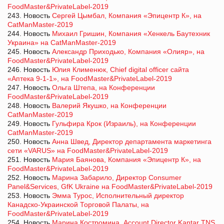
FoodMaster&PrivateLabel-2019
243. Новость
Сергей Цымбал, Компания «Эпицентр К», на
CatManMaster-2019
244. Новость
Михаил Гришин, Компания «Хенкель Баутехник
Украина» на CatManMaster-2019
245. Новость
Александр Приходько, Компания «Олияр», на
FoodMaster&PrivateLabel-2019
246. Новость
Юлия Клименюк, Chief digital officer сайта
«Аптека 9-1-1», на FoodMaster&PrivateLabel-2019
247. Новость
Ольга Штепа, на Конференции
FoodMaster&PrivateLabel-2019
248. Новость
Валерий Якушко, на Конференции
CatManMaster-2019
249. Новость
Гульфира Крок (Израиль), на Конференции
CatManMaster-2019
250. Новость
Анна Швед, Директор департамента маркетинга
сети «VARUS» на FoodMaster&PrivateLabel-2019
251. Новость
Мария Баянова, Компания «Эпицентр К», на
FoodMaster&PrivateLabel-2019
252. Новость
Марина Забарило, Директор Consumer
Panel&Services, GfK Ukraine на FoodMaster&PrivateLabel-2019
253. Новость
Эмма Турос, Исполнительный директор
Канадско-Украинской Торговой Палаты, на
FoodMaster&PrivateLabel-2019
254. Новость
Марина Костромина, Account Director Kantar TNS