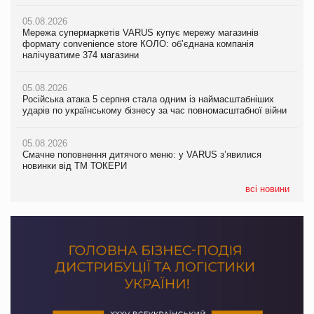
05.08.2026
05.08.2026
Мережа супермаркетів VARUS купує мережу магазинів
05.08.2026
Adidas витратила понад $1 млрд на маркетинг за квартал
формату convenience store КОЛО: об’єднана компанія
Смачне поповнення дитячого меню: у VARUS з’явилися
налічуватиме 374 магазини
новинки від ТМ ТОКЕРИ
05.08.2026
Amazon звинуватили у недостовірній рекламі екологічних
05.08.2026
05.08.2026
продуктів
Російська атака 5 серпня стала одним із наймасштабніших
Сергій Лісунов про заморожені хлібобулочні вироби на
ударів по українському бізнесу за час повномасштабної війни
PrivateLabel&FMCG Master 2026
05.08.2026
AstraZeneca обговорює найбільшу угоду десятиліття
05.08.2026
04.08.2026
Смачне поповнення дитячого меню: у VARUS з’явилися
Через атаку РФ у Дніпрі пошкоджено склад шоколаду
новинки від ТМ ТОКЕРИ
Millennium
всі новини