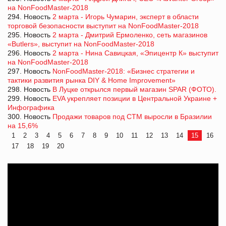
на NonFoodMaster-2018
294. Новость
2 марта - Игорь Чумарин, эксперт в области
торговой безопасности выступит на NonFoodMaster-2018
295. Новость
2 марта - Дмитрий Ермоленко, сеть магазинов
«Butlers», выступит на NonFoodMaster-2018
296. Новость
2 марта - Нина Савицкая, «Эпицентр К» выступит
на NonFoodMaster-2018
297. Новость
NonFoodMaster-2018: «Бизнес стратегии и
тактики развития рынка DIY & Home Improvement»
298. Новость
В Луцке открылся первый магазин SPAR (ФОТО).
299. Новость
EVA укрепляет позиции в Центральной Украине +
Инфографика
300. Новость
Продажи товаров под СТМ выросли в Бразилии
на 15,6%
1
2
3
4
5
6
7
8
9
10
11
12
13
14
15
16
17
18
19
20