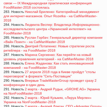
связи — IX Международная практическая конференция
FoodMaster-2018 состоялась
283. Новость
Николай Бриленко: Категорийный менеджмент
для интернет-магазинов. Опыт Rozetka - на CatManMaster-
2018
284. Новость
Людмила Веспер: Владелица Информационно-
исследовательского центра «Украинский интеллект» на
FoodMaster-2018
285. Новость
Руслан Горбач: Генеральный директор компании
«Вайн Поинт» - на CatManMaster-2018
286. Новость
Дмитрий Потапенко: Новые стратегии роста
ритейлера - на FoodMaster-2018
287. Новость
Марина Сергиенко: Как перейти на новый
уровень управления категорией - на CatManMaster-2018
288. Новость
Елена Жаданова: Как стать инновационной
компанией - на FoodMaster-2018
289. Новость
27 апреля 2018 года в Киеве пройдут "столы
переговоров" в формате "Сеть-Поставщик"
290. Новость
Впервые TradeMasterGroup проведет сразу 2
конференции в один день
291. Новость
2 марта - Андрей Рудык, «GROHE AG» Украина
на NonFoodMaster-2018
292. Новость
2 марта - Юрий Кузьмяк, «Леруа Мерлен»
Украина на NonFoodMaster-2018
293. Новость
2 марта - Андрей Длигач, CEO «Advanter Group»