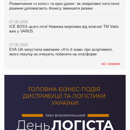
Розмитнення «з коліс» та крос-докінг: як оперативні логістичні
07.08.2026
Kraft Heinz скоротила збиток у першому півріччі
рішення допомагають бізнесу зменшити ризики
EVA.UA запустила кампанію «Хто б знав» про асортимент,
якого покупці не очікують побачити на платформі
07.08.2026
07.08.2026
Продажі Hugo Boss впали на 9%
ICE BOSS цього літа! Новинка морозива від власної ТМ Varto
06.08.2026
вже у VARUS
Смачна новинка для хвостатих: у VARUS з’явилися паучі
07.08.2026
Varto Paw expert від власної ТМ Varto!
Франція заборонила рекламні дзвінки без згоди клієнтів
07.08.2026
EVA.UA запустила кампанію «Хто б знав» про асортимент,
05.08.2026
якого покупці не очікують побачити на платформі
Мережа супермаркетів VARUS купує мережу магазинів
формату convenience store КОЛО: об’єднана компанія
налічуватиме 374 магазини
всі новини