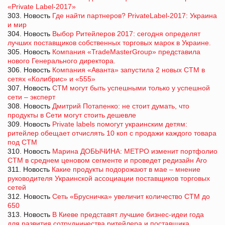
«Private Label-2017»
303. Новость
Где найти партнеров? PrivateLabel-2017: Украина
и мир
304. Новость
Выбор Ритейлеров 2017: сегодня определят
лучших поставщиков собственных торговых марок в Украине.
305. Новость
Компания «TradeMasterGroup» представила
нового Генерального директора.
306. Новость
Компания «Аванта» запустила 2 новых СТМ в
сетях «Колибрис» и «555»
307. Новость
СТМ могут быть успешными только у успешной
сети – эксперт
308. Новость
Дмитрий Потапенко: не стоит думать, что
продукты в Сети могут стоить дешевле
309. Новость
Private labels помогут украинским детям:
ритейлер обещает отчислять 10 коп с продажи каждого товара
под СТМ
310. Новость
Марина ДОБЫЧИНА: МЕТРО изменит портфолио
СТМ в среднем ценовом сегменте и проведет редизайн Aro
311. Новость
Какие продукты подорожают в мае – мнение
руководителя Украинской ассоциации поставщиков торговых
сетей
312. Новость
Сеть «Брусничка» увеличит количество СТМ до
650
313. Новость
В Киеве представят лучшие бизнес-идеи года
для развития сотрудничества ритейлера и поставщика