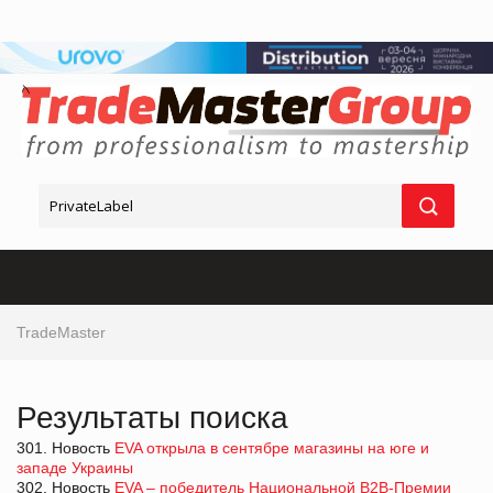
TradeMaster
Результаты поиска
301. Новость
EVA открыла в сентябре магазины на юге и
западе Украины
302. Новость
EVA – победитель Национальной В2В-Премии