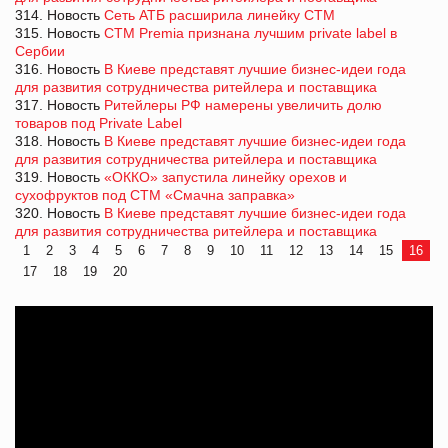
314. Новость
Сеть АТБ расширила линейку СТМ
315. Новость
СТМ Premia признана лучшим private label в
Сербии
316. Новость
В Киеве представят лучшие бизнес-идеи года
для развития сотрудничества ритейлера и поставщика
317. Новость
Ритейлеры РФ намерены увеличить долю
товаров под Private Label
318. Новость
В Киеве представят лучшие бизнес-идеи года
для развития сотрудничества ритейлера и поставщика
319. Новость
«ОККО» запустила линейку орехов и
сухофруктов под СТМ «Смачна заправка»
320. Новость
В Киеве представят лучшие бизнес-идеи года
для развития сотрудничества ритейлера и поставщика
1
2
3
4
5
6
7
8
9
10
11
12
13
14
15
16
17
18
19
20