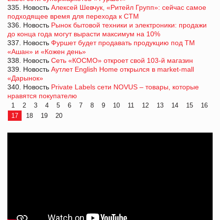
335. Новость
Алексей Шевчук, «Ритейл Групп»: сейчас самое
подходящее время для перехода к СТМ
336. Новость
Рынок бытовой техники и электроники: продажи
до конца года могут вырасти максимум на 10%
337. Новость
Фуршет будет продавать продукцию под ТМ
«Ашан» и «Кожен день»
338. Новость
Сеть «КОСМО» откроет свой 103-й магазин
339. Новость
Аутлет English Home открылся в market-mall
«Дарынок»
340. Новость
Private Labels сети NOVUS – товары, которые
нравятся покупателю
1
2
3
4
5
6
7
8
9
10
11
12
13
14
15
16
17
18
19
20