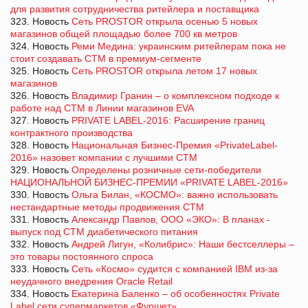
для развития сотрудничества ритейлера и поставщика
323. Новость
Cеть PROSTOR открыла осенью 5 новых
магазинов общей площадью более 700 кв метров
324. Новость
Реми Медина: украинским ритейлерам пока не
стоит создавать СТМ в премиум-сегменте
325. Новость
Сеть PROSTOR открыла летом 17 новых
магазинов
326. Новость
Владимир Гранин – о комплексном подходе к
работе над СТМ в Линии магазинов EVA
327. Новость
PRIVATE LABEL-2016: Расширение границ
контрактного производства
328. Новость
Национальная Бизнес-Премия «PrivateLabel-
2016» назовет компании с лучшими СТМ
329. Новость
Определены розничные сети-победители
НАЦИОНАЛЬНОЙ БИЗНЕС-ПРЕМИИ «PRIVATE LABEL-2016»
330. Новость
Ольга Билан, «КОСМО»: важно использовать
нестандартные методы продвижения СТМ
331. Новость
Александр Павлов, ООО «ЭКО»: В планах -
выпуск под СТМ диабетического питания
332. Новость
Андрей Лигун, «Колибрис»: Наши бестселлеры –
это товары постоянного спроса
333. Новость
Сеть «Космо» судится с компанией IBM из-за
неудачного внедрения Oracle Retail
334. Новость
Екатерина Баленко – об особенностях Private
Label сети супермаркетов «Фуршет»