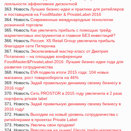
лояльности эффективнее дисконтной
363. Новость
Лучшие бизнес-идеи и практики для ритейлеров
и поставщиков на FoodMaster & PrivateLabel-2016
364. Новость
Современные международные технологии
розничной торговли
365. Новость
Как увеличить прибыль с помощью трейд-
маркетинговых инструментов и главное БЕЗ инвестиций?
366. Новость
Россия: X5 Retail Group увеличила прибыль
благодаря сети Пятерочка
367. Новость
Эксклюзивный мастер-класс от Дмитрия
Потапенко – на площадке конференции
FoodMaster&PrivateLabel-2016: Лучшие бизнес-идеи года для
развития сотрудничества
368. Новость
EVA подвела итоги 2015 года: 104 новых
магазина, рост товарооборота на 46%
369. Новость
Задай правильную динамику своему бизнесу в
2016 году!
370. Новость
Сеть PROSTOR в 2015 году увеличила в 2 раза
портфель private label
371. Новость
Задай правильную динамику своему бизнесу в
2016 году!
372. Новость
Выходим на новый уровень сотрудничества с
ритейлерами в проектах Private Label
373. Новость
Увеличь свои продажи!
374. Новость
Революция на рынке! Школа трейд-маркетинга