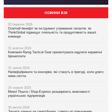
НОВИНИ B2B
03 березня 2026
Освітній бенефіт як інструмент утримання талантів: як
ThinkGlobal підвищує лояльність та продуктивність вашої
команди
31 жовтня 2024
Компанія Rarog Tactical Gear презентувала надлегкі керамічні
бронеплити
31 липня 2024
Напівфабрикати та консерви, які стануть в пригоді, коли довго
нема світла
24 червня 2024
Meest Пошта і Shop-Express розширюють можливості
українських підприємців
30 квітня 2024
Защита данных на смартфонах: советы по повышению