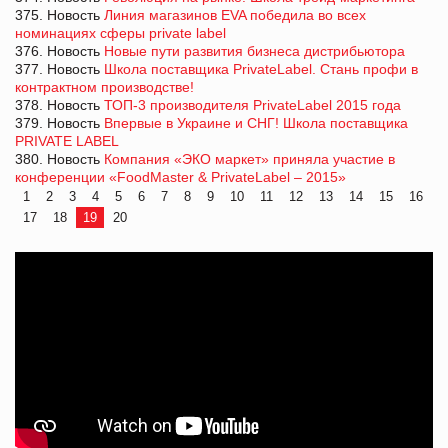
375. Новость
Линия магазинов EVA победила во всех
номинациях сферы private label
376. Новость
Новые пути развития бизнеса дистрибьютора
377. Новость
Школа поставщика PrivateLabel. Стань профи в
контрактном производстве!
378. Новость
ТОП-3 производителя PrivateLabel 2015 года
379. Новость
Впервые в Украине и СНГ! Школа поставщика
PRIVATE LABEL
380. Новость
Компания «ЭКО маркет» приняла участие в
конференции «FoodMaster & PrivateLabel – 2015»
1
2
3
4
5
6
7
8
9
10
11
12
13
14
15
16
17
18
19
20