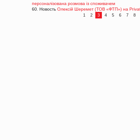
персоналізована розмова із споживачем
60. Новость
Олексій Шеремет (ТОВ «ФТП») на Privat
1
2
3
4
5
6
7
8