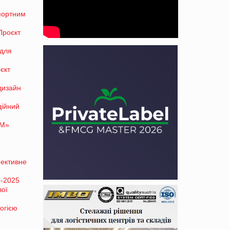
спортним
Проєкт
 для
єкт
дизайн
дійний
ТМ»
фективне
r-2025
вої
огією