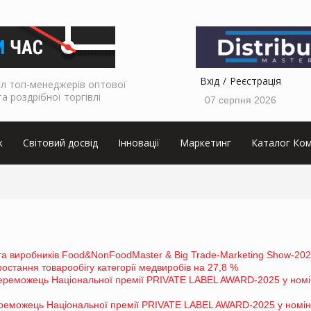
Вхід
Реєстрація
л топ-менеджерів оптової
та роздрібної торгівлі
07 серпня 2026
к
Світовий досвід
Інновації
Маркетинг
Каталог Ком
та виробників Food&NonFoodMaster & Big Trade-Marketing Show-20
стання товарообігу категорії медвиробів на 27,8 %
еможець Національної премії PRIVATE LABEL AWARD-2025 у номін
реможець Національної премії PRIVATE LABEL AWARD-2025 у номін