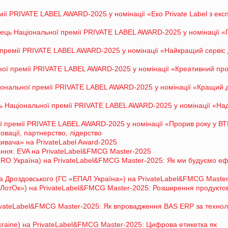
мії PRIVATE LABEL AWARD-2025 у номінації «Еко Private Label з ек
ець Національної премії PRIVATE LABEL AWARD-2025 у номінації «
ремії PRIVATE LABEL AWARD-2025 у номінації «Найкращий сервіс
ї премії PRIVATE LABEL AWARD-2025 у номінації «Креативний про
ональної премії PRIVATE LABEL AWARD-2025 у номінації «Кращий 
 Національної премії PRIVATE LABEL AWARD-2025 у номінації «На
ї премії PRIVATE LABEL AWARD-2025 у номінації «Прорив року у В
овації, партнерство, лідерство
вача» на PrivateLabel Award-2025
ання: EVA на PrivateLabel&FMCG Master-2025
RO Україна) на PrivateLabel&FMCG Master-2025: Як ми будуємо е
ва Дроздовського (ГС «ЕПАЛ Україна») на PrivateLabel&FMCG Maste
ЛотОк») на PrivateLabel&FMCG Master-2025: Розширення продукто
vateLabel&FMCG Master-2025: Як впровадження BAS ERP за технол
raine) на PrivateLabel&FMCG Master-2025: Цифрова етикетка як