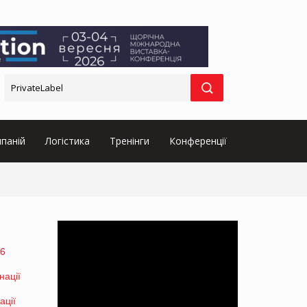
паній
Логістика
Тренінги
Конференції
26
ації
ації