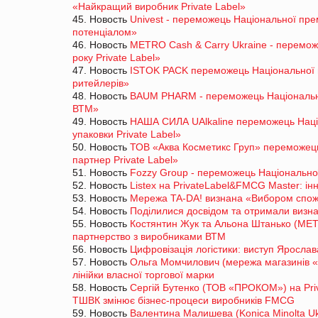
«Найкращий виробник Private Label»
45. Новость
Univest - переможець Національної пре
потенціалом»
46. Новость
METRO Cash & Carry Ukraine - перемож
року Private Label»
47. Новость
ISTOK PACK переможець Національної п
ритейлерів»
48. Новость
BAUM PHARM - переможець Національно
ВТМ»
49. Новость
НАША СИЛА UAlkaline переможець Наці
упаковки Private Label»
50. Новость
ТОВ «Аква Косметикс Груп» переможець
партнер Private Label»
51. Новость
Fozzy Group - переможець Національно
52. Новость
Listex на PrivateLabel&FMCG Master: інн
53. Новость
Мережа TA-DA! визнана «Вибором спожи
54. Новость
Поділилися досвідом та отримали визн
55. Новость
Костянтин Жук та Альона Штанько (MET
партнерство з виробниками ВТМ
56. Новость
Цифровізація логістики: виступ Яросла
57. Новость
Ольга Момчилович (мережа магазинів «
лінійки власної торгової марки
58. Новость
Сергій Бутенко (ТОВ «ПРОКОМ») на Pri
ТШВК змінює бізнес-процеси виробників FMCG
59. Новость
Валентина Малишева (Konica Minolta Uk