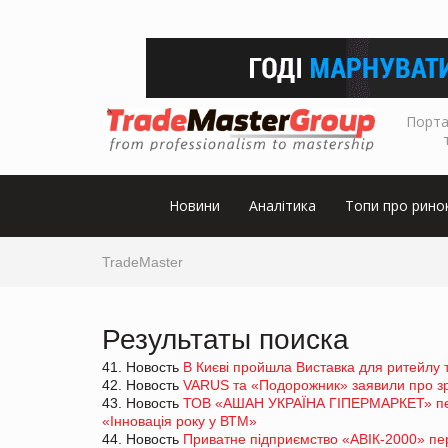
Порта
Новини
Аналітика
Топи про рино
TradeMaster
Результаты поиска
41. Новость
В Києві пройшла Виставка для ритейлу 
42. Новость
VARUS та «Подорожник» заявили про зро
43. Новость
ТОВ «АШАН УКРАЇНА ГІПЕРМАРКЕТ» пер
«Інновація року у ВТМ»
44. Новость
Приватне підприємство «АВІК-2000» пе