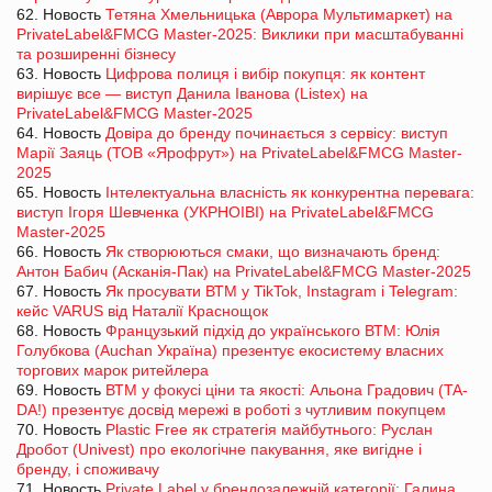
62. Новость
Тетяна Хмельницька (Аврора Мультимаркет) на
PrivateLabel&FMCG Master-2025: Виклики при масштабуванні
та розширенні бізнесу
63. Новость
Цифрова полиця і вибір покупця: як контент
вирішує все — виступ Данила Іванова (Listex) на
PrivateLabel&FMCG Master-2025
64. Новость
Довіра до бренду починається з сервісу: виступ
Марії Заяць (ТОВ «Ярофрут») на PrivateLabel&FMCG Master-
2025
65. Новость
Інтелектуальна власність як конкурентна перевага:
виступ Ігоря Шевченка (УКРНОІВІ) на PrivateLabel&FMCG
Master-2025
66. Новость
Як створюються смаки, що визначають бренд:
Антон Бабич (Асканія-Пак) на PrivateLabel&FMCG Master-2025
67. Новость
Як просувати ВТМ у TikTok, Instagram і Telegram:
кейс VARUS від Наталії Краснощок
68. Новость
Французький підхід до українського ВТМ: Юлія
Голубкова (Auchan Україна) презентує екосистему власних
торгових марок ритейлера
69. Новость
ВТМ у фокусі ціни та якості: Альона Градович (TA-
DA!) презентує досвід мережі в роботі з чутливим покупцем
70. Новость
Plastic Free як стратегія майбутнього: Руслан
Дробот (Univest) про екологічне пакування, яке вигідне і
бренду, і споживачу
71. Новость
Private Label у брендозалежній категорії: Галина