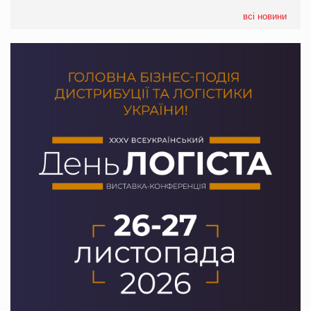
формату convenience store КОЛО: об’єднана компанія
налічуватиме 374 магазини
всі новини