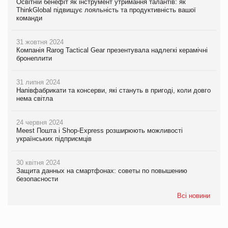
Освітній бенефіт як інструмент утримання талантів: як
ThinkGlobal підвищує лояльність та продуктивність вашої
команди
31 жовтня 2024
Компанія Rarog Tactical Gear презентувала надлегкі керамічні
бронеплити
31 липня 2024
Напівфабрикати та консерви, які стануть в пригоді, коли довго
нема світла
24 червня 2024
Meest Пошта і Shop-Express розширюють можливості
українських підприємців
30 квітня 2024
Защита данных на смартфонах: советы по повышению
безопасности
Всі новини