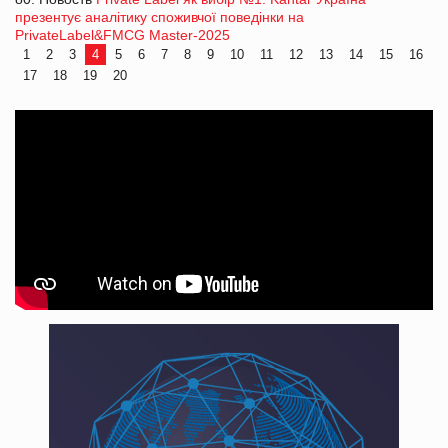
презентує аналітику споживчої поведінки на
PrivateLabel&FMCG Master-2025
1
2
3
4
5
6
7
8
9
10
11
12
13
14
15
16
17
18
19
20