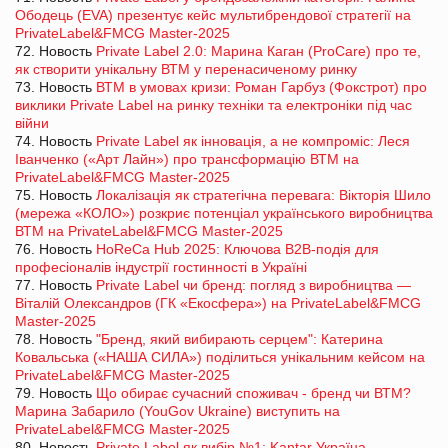
Ободець (EVA) презентує кейс мультибрендової стратегії на
PrivateLabel&FMCG Master-2025
72. Новость
Private Label 2.0: Марина Каган (ProCare) про те,
як створити унікальну ВТМ у перенасиченому ринку
73. Новость
ВТМ в умовах кризи: Роман Гарбуз (Фокстрот) про
виклики Private Label на ринку техніки та електроніки під час
війни
74. Новость
Private Label як інновація, а не компроміс: Леся
Іванченко («Арт Лайн») про трансформацію ВТМ на
PrivateLabel&FMCG Master-2025
75. Новость
Локалізація як стратегічна перевага: Вікторія Шило
(мережа «КОЛО») розкриє потенціал українського виробництва
ВТМ на PrivateLabel&FMCG Master-2025
76. Новость
HoReCa Hub 2025: Ключова B2B-подія для
професіоналів індустрії гостинності в Україні
77. Новость
Private Label чи бренд: погляд з виробництва —
Віталій Олександров (ГК «Екосфера») на PrivateLabel&FMCG
Master-2025
78. Новость
"Бренд, який вибирають серцем": Катерина
Ковальська («НАША СИЛА») поділиться унікальним кейсом на
PrivateLabel&FMCG Master-2025
79. Новость
Що обирає сучасний споживач - бренд чи ВТМ?
Марина Забарило (YouGov Ukraine) виступить на
PrivateLabel&FMCG Master-2025
80. Новость
Private Label як вибір №1: Kantar Україна