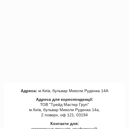
Адреса:
м.Київ, бульвар Миколи Руденка 14А
Адреса для кореспонденції:
ТОВ "Tрейд Мастер Груп"
м.Київ, бульвар Миколи Руденка 14а,
2 поверх, оф 121, 03194
Контакти для:
замовлення треннгів, конференцій: