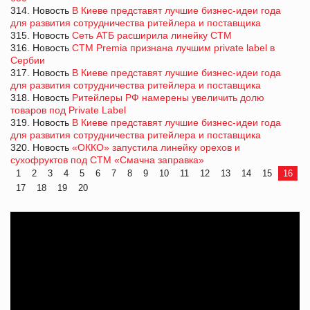
314. Новость
В Киеве представят лучшие бизнес-идеи года
для развития сотрудничества ритейлера и поставщика
315. Новость
Сеть АТБ расширила линейку СТМ
316. Новость
СТМ Premia признана лучшим private label в
Сербии
317. Новость
В Киеве представят лучшие бизнес-идеи года
для развития сотрудничества ритейлера и поставщика
318. Новость
Ритейлеры РФ намерены увеличить долю
товаров под Private Label
319. Новость
В Киеве представят лучшие бизнес-идеи года
для развития сотрудничества ритейлера и поставщика
320. Новость
«ОККО» запустила линейку орехов и
сухофруктов под СТМ «Смачна заправка»
1
2
3
4
5
6
7
8
9
10
11
12
13
14
15
16
17
18
19
20