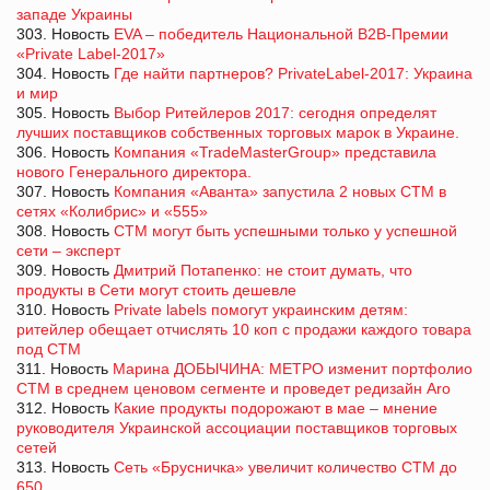
западе Украины
303. Новость
EVA – победитель Национальной В2В-Премии
«Private Label-2017»
304. Новость
Где найти партнеров? PrivateLabel-2017: Украина
и мир
305. Новость
Выбор Ритейлеров 2017: сегодня определят
лучших поставщиков собственных торговых марок в Украине.
306. Новость
Компания «TradeMasterGroup» представила
нового Генерального директора.
307. Новость
Компания «Аванта» запустила 2 новых СТМ в
сетях «Колибрис» и «555»
308. Новость
СТМ могут быть успешными только у успешной
сети – эксперт
309. Новость
Дмитрий Потапенко: не стоит думать, что
продукты в Сети могут стоить дешевле
310. Новость
Private labels помогут украинским детям:
ритейлер обещает отчислять 10 коп с продажи каждого товара
под СТМ
311. Новость
Марина ДОБЫЧИНА: МЕТРО изменит портфолио
СТМ в среднем ценовом сегменте и проведет редизайн Aro
312. Новость
Какие продукты подорожают в мае – мнение
руководителя Украинской ассоциации поставщиков торговых
сетей
313. Новость
Сеть «Брусничка» увеличит количество СТМ до
650