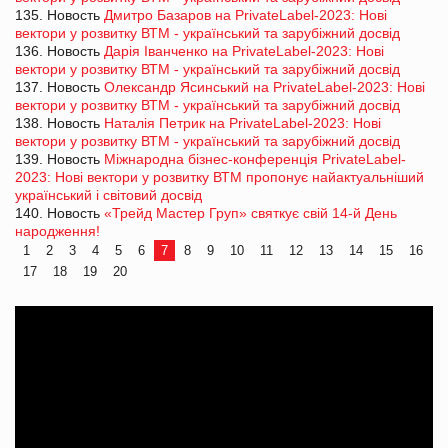
135. Новость
Дмитро Базаров на PrivateLabel-2023: Нові
вектори у розвитку ВТМ - український та зарубіжний досвід
136. Новость
Дарія Іванченко на PrivateLabel-2023: Нові
вектори у розвитку ВТМ - український та зарубіжний досвід
137. Новость
Олександр Ясинський на PrivateLabel-2023: Нові
вектори у розвитку ВТМ - український та зарубіжний досвід
138. Новость
Наталія Петрик на PrivateLabel-2023: Нові
вектори у розвитку ВТМ - український та зарубіжний досвід
139. Новость
Міжнародна бізнес-конференція PrivateLabel-
2023: Нові вектори у розвитку ВТМ пропонує найактуальніший
український і світовий досвід
140. Новость
«Трейд Мастер Груп» святкує свій 14-й День
народження!
1
2
3
4
5
6
7
8
9
10
11
12
13
14
15
16
17
18
19
20