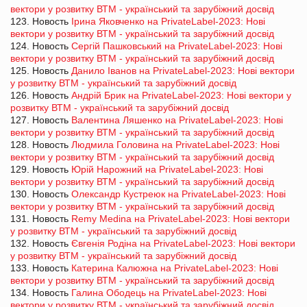
вектори у розвитку ВТМ - український та зарубіжний досвід
123. Новость
Ірина Яковченко на PrivateLabel-2023: Нові
вектори у розвитку ВТМ - український та зарубіжний досвід
124. Новость
Сергій Пашковський на PrivateLabel-2023: Нові
вектори у розвитку ВТМ - український та зарубіжний досвід
125. Новость
Данило Іванов на PrivateLabel-2023: Нові вектори
у розвитку ВТМ - український та зарубіжний досвід
126. Новость
Андрій Брик на PrivateLabel-2023: Нові вектори у
розвитку ВТМ - український та зарубіжний досвід
127. Новость
Валентина Ляшенко на PrivateLabel-2023: Нові
вектори у розвитку ВТМ - український та зарубіжний досвід
128. Новость
Людмила Головина на PrivateLabel-2023: Нові
вектори у розвитку ВТМ - український та зарубіжний досвід
129. Новость
Юрій Нарожний на PrivateLabel-2023: Нові
вектори у розвитку ВТМ - український та зарубіжний досвід
130. Новость
Олександр Кустреюк на PrivateLabel-2023: Нові
вектори у розвитку ВТМ - український та зарубіжний досвід
131. Новость
Remy Medina на PrivateLabel-2023: Нові вектори
у розвитку ВТМ - український та зарубіжний досвід
132. Новость
Євгенія Родіна на PrivateLabel-2023: Нові вектори
у розвитку ВТМ - український та зарубіжний досвід
133. Новость
Катерина Калюжна на PrivateLabel-2023: Нові
вектори у розвитку ВТМ - український та зарубіжний досвід
134. Новость
Галина Ободець на PrivateLabel-2023: Нові
вектори у розвитку ВТМ - український та зарубіжний досвід