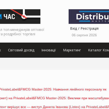
Вхід
Реєстрація
л топ-менеджерів оптової
та роздрібної торгівлі
06 серпня 2026
к
Світовий досвід
Інновації
Маркетинг
Каталог Ком
PrivateLabel&FMCG Master-2025: Навчання лінійного персоналу як
кет) на PrivateLabel&FMCG Master-2025: Виклики при масштабуван
тент вирішує все — виступ Данила Іванова (Listex) на PrivateLabe