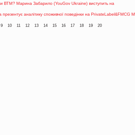
чи ВТМ? Марина Забарило (YouGov Ukraine) виступить на
їна презентує аналітику споживчої поведінки на PrivateLabel&FMCG M
9
10
11
12
13
14
15
16
17
18
19
20