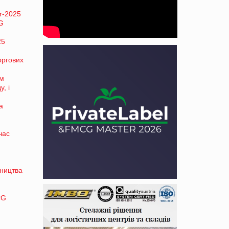
r-2025
CG
25
оргових
ем
, і
а
час
бництва
CG