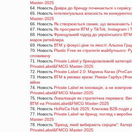
Master-2025
64. Новость
Довіра до бренду починається з сервіс
65. Новость
Інтелектуальна власність як конкурент
Master-2025
66. Новость
Як створюються смаки, що визначають б
67. Новость
Як просувати ВТМ у TikTok, Instagram і
68. Новость
Французький підхід до українського ВТМ
марок ритейлера
69. Новость
ВТМ у фокусі ціни та якості: Альона Гр
70. Новость
Plastic Free як стратегія майбутнього: Р
споживачу
71. Новость
Private Label у брендозалежній категорі
PrivateLabel&FMCG Master-2025
72. Новость
Private Label 2.0: Марина Каган (ProCa
73. Новость
ВТМ в умовах кризи: Роман Гарбуз (Фокст
війни
74. Новость
Private Label як інновація, а не компр
PrivateLabel&FMCG Master-2025
75. Новость
Локалізація як стратегічна перевага: В
ВТМ на PrivateLabel&FMCG Master-2025
76. Новость
HoReCa Hub 2025: Ключова B2B-подія для
77. Новость
Private Label чи бренд: погляд з виро
Master-2025
78. Новость
"Бренд, який вибирають серцем": Кате
PrivateLabel&FMCG Master-2025