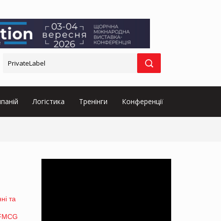
паній
Логістика
Тренінги
Конференції
ні та
l&FMCG