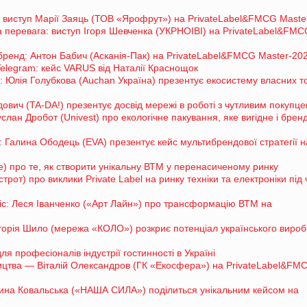
у: виступ Марії Заяць (ТОВ «Ярофрут») на PrivateLabel&FMCG Maste
на перевага: виступ Ігоря Шевченка (УКРНОІВІ) на PrivateLabel&FM
ренд: Антон Бабич (Асканія-Пак) на PrivateLabel&FMCG Master-20
 Telegram: кейс VARUS від Наталії Краснощок
: Юлія Голубкова (Auchan Україна) презентує екосистему власних т
адович (TA-DA!) презентує досвід мережі в роботі з чутливим покупц
услан Дробот (Univest) про екологічне пакування, яке вигідне і бренду
ї: Галина Ободець (EVA) презентує кейс мультибрендової стратегії н
re) про те, як створити унікальну ВТМ у перенасиченому ринку
рот) про виклики Private Label на ринку техніки та електроніки під 
оміс: Леся Іванченко («Арт Лайн») про трансформацію ВТМ на
ікторія Шило (мережа «КОЛО») розкриє потенціал українського виро
 професіоналів індустрії гостинності в Україні
бництва — Віталій Олександров (ГК «Екосфера») на PrivateLabel&FM
рина Ковальська («НАША СИЛА») поділиться унікальним кейсом на