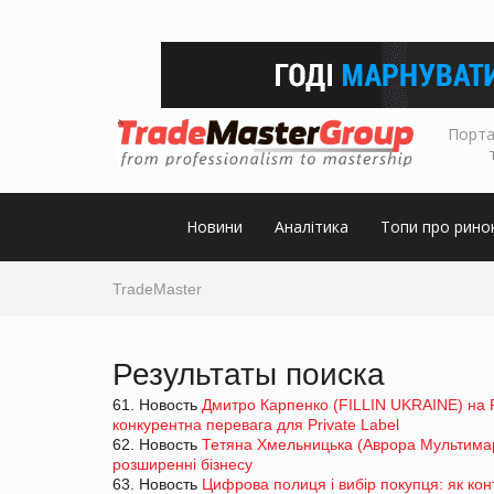
Порта
Новини
Аналітика
Топи про рино
TradeMaster
Результаты поиска
61. Новость
Дмитро Карпенко (FILLIN UKRAINE) на 
конкурентна перевага для Private Label
62. Новость
Тетяна Хмельницька (Аврора Мультимар
розширенні бізнесу
63. Новость
Цифрова полиця і вибір покупця: як кон