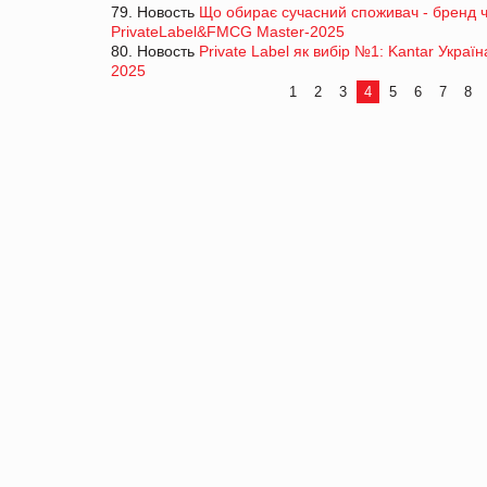
79. Новость
Що обирає сучасний споживач - бренд 
PrivateLabel&FMCG Master-2025
80. Новость
Private Label як вибір №1: Kantar Укра
2025
1
2
3
4
5
6
7
8