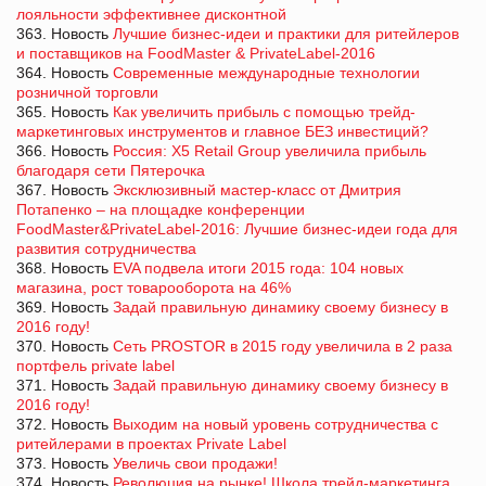
лояльности эффективнее дисконтной
363. Новость
Лучшие бизнес-идеи и практики для ритейлеров
и поставщиков на FoodMaster & PrivateLabel-2016
364. Новость
Современные международные технологии
розничной торговли
365. Новость
Как увеличить прибыль с помощью трейд-
маркетинговых инструментов и главное БЕЗ инвестиций?
366. Новость
Россия: X5 Retail Group увеличила прибыль
благодаря сети Пятерочка
367. Новость
Эксклюзивный мастер-класс от Дмитрия
Потапенко – на площадке конференции
FoodMaster&PrivateLabel-2016: Лучшие бизнес-идеи года для
развития сотрудничества
368. Новость
EVA подвела итоги 2015 года: 104 новых
магазина, рост товарооборота на 46%
369. Новость
Задай правильную динамику своему бизнесу в
2016 году!
370. Новость
Сеть PROSTOR в 2015 году увеличила в 2 раза
портфель private label
371. Новость
Задай правильную динамику своему бизнесу в
2016 году!
372. Новость
Выходим на новый уровень сотрудничества с
ритейлерами в проектах Private Label
373. Новость
Увеличь свои продажи!
374. Новость
Революция на рынке! Школа трейд-маркетинга