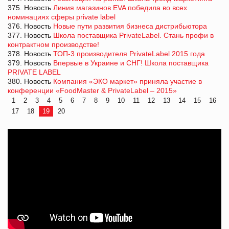
375. Новость
Линия магазинов EVA победила во всех
номинациях сферы private label
376. Новость
Новые пути развития бизнеса дистрибьютора
377. Новость
Школа поставщика PrivateLabel. Стань профи в
контрактном производстве!
378. Новость
ТОП-3 производителя PrivateLabel 2015 года
379. Новость
Впервые в Украине и СНГ! Школа поставщика
PRIVATE LABEL
380. Новость
Компания «ЭКО маркет» приняла участие в
конференции «FoodMaster & PrivateLabel – 2015»
1
2
3
4
5
6
7
8
9
10
11
12
13
14
15
16
17
18
19
20