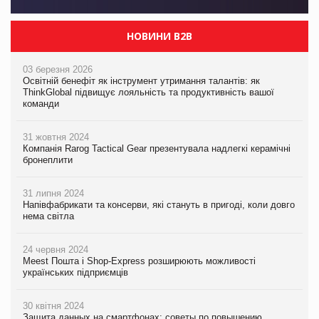
НОВИНИ B2B
03 березня 2026
Освітній бенефіт як інструмент утримання талантів: як
ThinkGlobal підвищує лояльність та продуктивність вашої
команди
31 жовтня 2024
Компанія Rarog Tactical Gear презентувала надлегкі керамічні
бронеплити
31 липня 2024
Напівфабрикати та консерви, які стануть в пригоді, коли довго
нема світла
24 червня 2024
Meest Пошта і Shop-Express розширюють можливості
українських підприємців
30 квітня 2024
Защита данных на смартфонах: советы по повышению