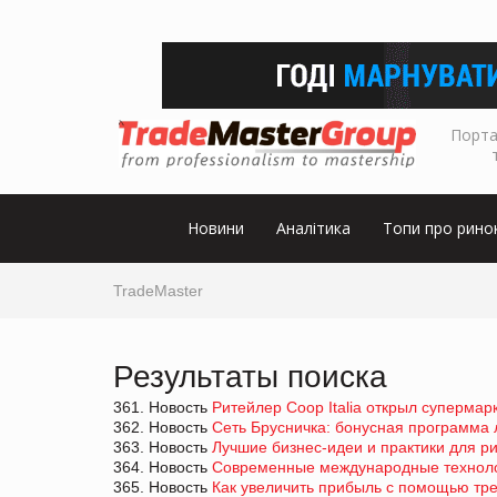
Порта
Новини
Аналітика
Топи про рино
TradeMaster
Результаты поиска
361. Новость
Ритейлер Coop Italia открыл супермар
362. Новость
Сеть Брусничка: бонусная программа
363. Новость
Лучшие бизнес-идеи и практики для ри
364. Новость
Современные международные техноло
365. Новость
Как увеличить прибыль с помощью тре