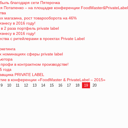
ибыль благодаря сети Пятерочка
я Потапенко – на площадке конференции FoodMaster&PrivateLabel
тва
ых магазина, рост товарооборота на 46%
знесу в 2016 году!
 2 раза портфель private label
знесу в 2016 году!
тва с ритейлерами в проектах Private Label
ркетинга
 номинациях сферы private label
ьютора
 профи в контрактном производстве!
5 года
тавщика PRIVATE LABEL
ие в конференции «FoodMaster & PrivateLabel – 2015»
9
10
11
12
13
14
15
16
17
18
19
20