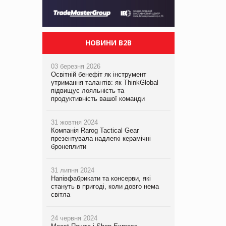
НОВИНИ B2B
03 березня 2026
Освітній бенефіт як інструмент
утримання талантів: як ThinkGlobal
підвищує лояльність та
продуктивність вашої команди
31 жовтня 2024
Компанія Rarog Tactical Gear
презентувала надлегкі керамічні
бронеплити
31 липня 2024
Напівфабрикати та консерви, які
стануть в пригоді, коли довго нема
світла
24 червня 2024