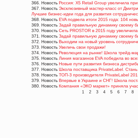
366. Новость
Россия: X5 Retail Group увеличила пр
367. Новость
Эксклюзивный мастер-класс от Дмитри
Лучшие бизнес-идеи года для развития сотрудничес
368. Новость
EVA подвела итоги 2015 года: 104 нов
369. Новость
Задай правильную динамику своему би
370. Новость
Сеть PROSTOR в 2015 году увеличила в
371. Новость
Задай правильную динамику своему би
372. Новость
Выходим на новый уровень сотрудничес
373. Новость
Увеличь свои продажи!
374. Новость
Революция на рынке! Школа трейд-ма
375. Новость
Линия магазинов EVA победила во всех
376. Новость
Новые пути развития бизнеса дистриб
377. Новость
Школа поставщика PrivateLabel. Стань
378. Новость
ТОП-3 производителя PrivateLabel 201
379. Новость
Впервые в Украине и СНГ! Школа пос
380. Новость
Компания «ЭКО маркет» приняла участ
1
2
3
4
5
6
7
8