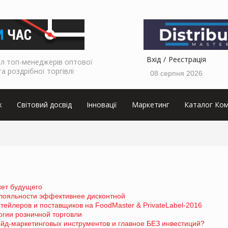
Вхід
Реєстрація
л топ-менеджерів оптової
та роздрібної торгівлі
08 серпня 2026
к
Світовий досвід
Інновації
Маркетинг
Каталог Ком
кет будущего
 лояльности эффективнее дисконтной
тейлеров и поставщиков на FoodMaster & PrivateLabel-2016
гии розничной торговли
йд-маркетинговых инструментов и главное БЕЗ инвестиций?