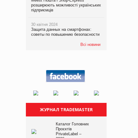
Meest Пошта і Shop-Express
розширюють можливості українських
підприємців
30 квітня 2024
Защита данных на смартфонах:
советы по повышению безопасности
Всі новини
ЖУРНАЛ TRADEMASTER
Каталог Головних
Проєктів
PrivateLabel –