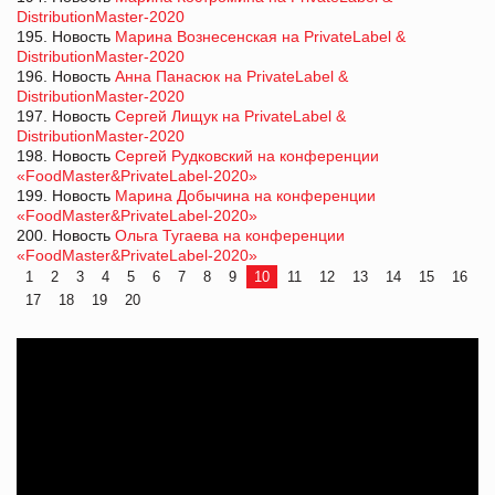
DistributionMaster-2020
195. Новость
Марина Вознесенская на PrivateLabel &
DistributionMaster-2020
196. Новость
Анна Панасюк на PrivateLabel &
DistributionMaster-2020
197. Новость
Сергей Лищук на PrivateLabel &
DistributionMaster-2020
198. Новость
Сергей Рудковский на конференции
«FoodMaster&PrivateLabel-2020»
199. Новость
Марина Добычина на конференции
«FoodMaster&PrivateLabel-2020»
200. Новость
Ольга Тугаева на конференции
«FoodMaster&PrivateLabel-2020»
1
2
3
4
5
6
7
8
9
10
11
12
13
14
15
16
17
18
19
20