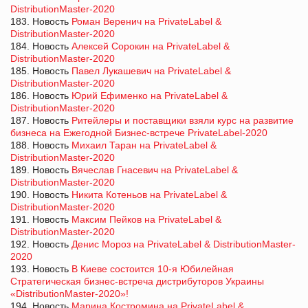
DistributionMaster-2020
183. Новость
Роман Веренич на PrivateLabel &
DistributionMaster-2020
184. Новость
Алексей Сорокин на PrivateLabel &
DistributionMaster-2020
185. Новость
Павел Лукашевич на PrivateLabel &
DistributionMaster-2020
186. Новость
Юрий Ефименко на PrivateLabel &
DistributionMaster-2020
187. Новость
Ритейлеры и поставщики взяли курс на развитие
бизнеса на Ежегодной Бизнес-встрече PrivateLabel-2020
188. Новость
Михаил Таран на PrivateLabel &
DistributionMaster-2020
189. Новость
Вячеслав Гнасевич на PrivateLabel &
DistributionMaster-2020
190. Новость
Никита Котеньов на PrivateLabel &
DistributionMaster-2020
191. Новость
Максим Пейков на PrivateLabel &
DistributionMaster-2020
192. Новость
Денис Мороз на PrivateLabel & DistributionMaster-
2020
193. Новость
В Киеве состоится 10-я Юбилейная
Стратегическая бизнес-встреча дистрибуторов Украины
«DistributionMaster-2020»!
194. Новость
Марина Костромина на PrivateLabel &