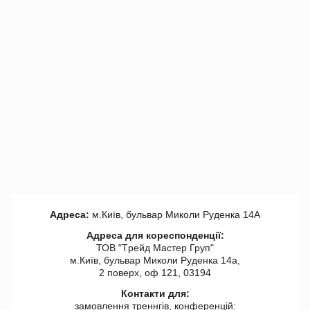
Адреса:
м.Київ, бульвар Миколи Руденка 14А
Адреса для кореспонденції:
ТОВ "Tрейд Мастер Груп"
м.Київ, бульвар Миколи Руденка 14а,
2 поверх, оф 121, 03194
Контакти для:
замовлення треннгів, конференцій: