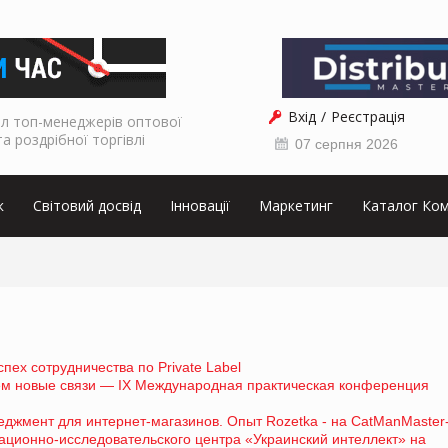
Вхід
Реєстрація
л топ-менеджерів оптової
та роздрібної торгівлі
07 серпня 2026
к
Світовий досвід
Інновації
Маркетинг
Каталог Ком
пех сотрудничества по Private Label
ем новые связи — IX Международная практическая конференция
джмент для интернет-магазинов. Опыт Rozetka - на CatManMaster
ионно-исследовательского центра «Украинский интеллект» на