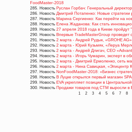
FoodMaster-2018
285. Новость
Руслан Горбач: Генеральный директор
286. Новость
Дмитрий Потапенко: Новые стратегии 
287. Новость
Марина Сергиенко: Как перейти на но
288. Новость
Елена Жаданова: Как стать инновацио
289. Новость
27 апреля 2018 года в Киеве пройдут 
290. Новость
Впервые TradeMasterGroup проведет с
291. Новость
2 марта - Андрей Рудык, «GROHE AG»
292. Новость
2 марта - Юрий Кузьмяк, «Леруа Мер
293. Новость
2 марта - Андрей Длигач, CEO «Advan
294. Новость
2 марта - Игорь Чумарин, эксперт в о
295. Новость
2 марта - Дмитрий Ермоленко, сеть ма
296. Новость
2 марта - Нина Савицкая, «Эпицентр 
297. Новость
NonFoodMaster-2018: «Бизнес стратег
298. Новость
В Луцке открылся первый магазин SP
299. Новость
EVA укрепляет позиции в Центрально
300. Новость
Продажи товаров под СТМ выросли в 
1
2
3
4
5
6
7
8