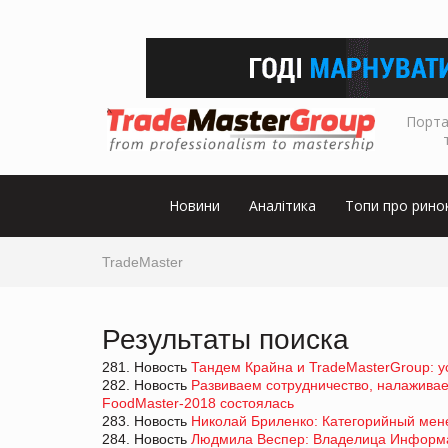
Порта
Новини
Аналітика
Топи про рино
TradeMaster
Результаты поиска
281. Новость
Тандем Крайна и TradeMasterGroup: ус
282. Новость
Развиваем сотрудничество, налажива
FoodMaster-2018 состоялась
283. Новость
Николай Бриленко: Категорийный мене
284. Новость
Людмила Веспер: Владелица Информац