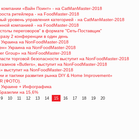
 компании «Вайн Поинт» - на CatManMaster-2018
роста ритейлера - на FoodMaster-2018
вый уровень управления категорией - на CatManMaster-2018
нной компанией - на FoodMaster-2018
"столы переговоров" в формате "Сеть-Поставщик"
разу 2 конференции в один день
 Украина на NonFoodMaster-2018
лен» Украина на NonFoodMaster-2018
ter Group» на NonFoodMaster-2018
бласти торговой безопасности выступит на NonFoodMaster-2018
газинов «Butlers», выступит на NonFoodMaster-2018
К» выступит на NonFoodMaster-2018
ии и тактики развития рынка DIY & Home Improvement»
AR (ФОТО).
й Украине + Инфографика
Бразилии на 15,6%
9
10
11
12
13
14
15
16
17
18
19
20