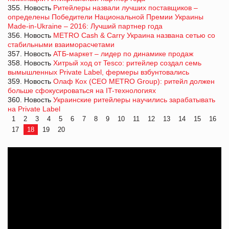
355. Новость
Ритейлеры назвали лучших поставщиков –
определены Победители Национальной Премии Украины
Made-in-Ukraine – 2016: Лучший партнер года
356. Новость
METRO Cash & Carry Украина названа сетью со
стабильными взаиморасчетами
357. Новость
АТБ-маркет – лидер по динамике продаж
358. Новость
Хитрый ход от Tesco: ритейлер создал семь
вымышленных Private Label, фермеры взбунтовались
359. Новость
Олаф Кох (CEO METRO Group): ритейл должен
больше сфокусироваться на IT-технологиях
360. Новость
Украинские ритейлеры научились зарабатывать
на Private Label
1
2
3
4
5
6
7
8
9
10
11
12
13
14
15
16
17
18
19
20