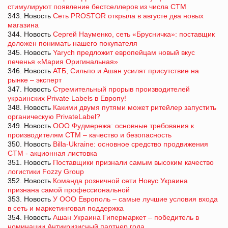
стимулируют появление бестселлеров из числа СТМ
343. Новость
Сеть PROSTOR открыла в августе два новых
магазина
344. Новость
Сергей Науменко, сеть «Брусничка»: поставщик
доложен понимать нашего покупателя
345. Новость
Yarych предложит европейцам новый вкус
печенья «Мария Оригинальная»
346. Новость
АТБ, Сильпо и Ашан усилят присутствие на
рынке – эксперт
347. Новость
Стремительный прорыв производителей
украинских Private Labels в Европу!
348. Новость
Какими двумя путями может ритейлер запустить
органическую PrivateLabel?
349. Новость
ООО Фудмережа: основные требования к
производителям СТМ – качество и безопасность
350. Новость
Billa-Ukraine: основное средство продвижения
СТМ - акционная листовка
351. Новость
Поставщики признали самым высоким качество
логистики Fozzy Group
352. Новость
Команда розничной сети Новус Украина
признана самой профессиональной
353. Новость
У ООО Европоль – самые лучшие условия входа
в сеть и маркетинговая поддержка
354. Новость
Ашан Украина Гипермаркет – победитель в
номинации Антикризисный партнер года