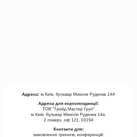
Адреса:
м.Київ, бульвар Миколи Руденка 14А
Адреса для кореспонденції:
ТОВ "Tрейд Мастер Груп"
м.Київ, бульвар Миколи Руденка 14а,
2 поверх, оф 121, 03194
Контакти для:
замовлення треннгів, конференцій: