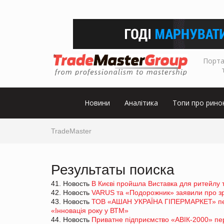
Порта
Новини
Аналітика
Топи про рино
TradeMaster
Результаты поиска
41. Новость
В Києві пройшла Виставка для ритейлу 
42. Новость
VARUS та «Подорожник» заявили про зро
43. Новость
ТОВ «АШАН УКРАЇНА ГІПЕРМАРКЕТ» пер
«Інновація року у ВТМ»
44. Новость
Приватне підприємство «АВІК-2000» пе