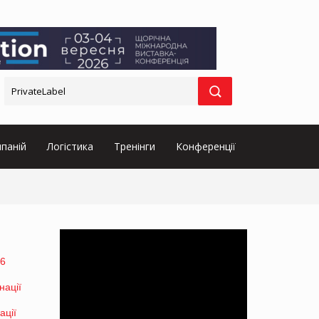
паній
Логістика
Тренінги
Конференції
26
ації
ації