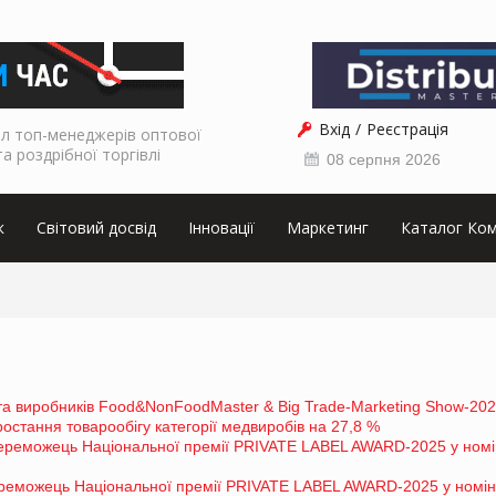
Вхід
Реєстрація
л топ-менеджерів оптової
та роздрібної торгівлі
08 серпня 2026
к
Світовий досвід
Інновації
Маркетинг
Каталог Ком
та виробників Food&NonFoodMaster & Big Trade-Marketing Show-20
стання товарообігу категорії медвиробів на 27,8 %
еможець Національної премії PRIVATE LABEL AWARD-2025 у номін
реможець Національної премії PRIVATE LABEL AWARD-2025 у номін