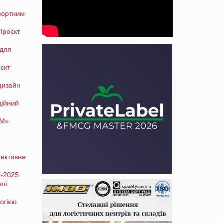
спортним
Проєкт
 для
єкт
дизайн
дійний
ТМ»
фективне
r-2025
вої
огією