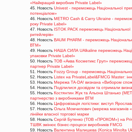
«Найкращий виробник Private Label»
45. Новость
Univest - переможець Національної пре
потенціалом»
46. Новость
METRO Cash & Carry Ukraine - перемож
року Private Label»
47. Новость
ISTOK PACK переможець Національної п
ритейлерів»
48. Новость
BAUM PHARM - переможець Національно
ВТМ»
49. Новость
НАША СИЛА UAlkaline переможець Наці
упаковки Private Label»
50. Новость
ТОВ «Аква Косметикс Груп» переможець
партнер Private Label»
51. Новость
Fozzy Group - переможець Національно
52. Новость
Listex на PrivateLabel&FMCG Master: інн
53. Новость
Мережа TA-DA! визнана «Вибором спожи
54. Новость
Поділилися досвідом та отримали визн
55. Новость
Костянтин Жук та Альона Штанько (MET
партнерство з виробниками ВТМ
56. Новость
Цифровізація логістики: виступ Яросла
57. Новость
Ольга Момчилович (мережа магазинів «
лінійки власної торгової марки
58. Новость
Сергій Бутенко (ТОВ «ПРОКОМ») на Pri
ТШВК змінює бізнес-процеси виробників FMCG
59. Новость
Валентина Малишева (Konica Minolta Uk