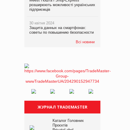
Meest Пошта і Shop-Express
розширюють можливості українських
підприємців
30 квітня 2024
Защита данных на смартфонах:
советы по повышению безопасности
Всі новини
ЖУРНАЛ TRADEMASTER
Каталог Головних
Проєктів
PrivateLabel –