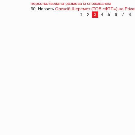
персоналізована розмова із споживачем
60. Новость
Олексій Шеремет (ТОВ «ФТП») на Privat
1
2
3
4
5
6
7
8