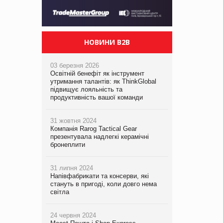
НОВИНИ B2B
03 березня 2026
Освітній бенефіт як інструмент
утримання талантів: як ThinkGlobal
підвищує лояльність та
продуктивність вашої команди
31 жовтня 2024
Компанія Rarog Tactical Gear
презентувала надлегкі керамічні
бронеплити
31 липня 2024
Напівфабрикати та консерви, які
стануть в пригоді, коли довго нема
світла
24 червня 2024