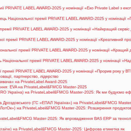
мії PRIVATE LABEL AWARD-2025 у номінації «Еко Private Label з ек
ець Національної премії PRIVATE LABEL AWARD-2025 у номінації «
ремії PRIVATE LABEL AWARD-2025 у номінації «Найкращий сервіс
ї премії PRIVATE LABEL AWARD-2025 у номінації «Креативний про
ональної премії PRIVATE LABEL AWARD-2025 у номінації «Кращий 
 Національної премії PRIVATE LABEL AWARD-2025 у номінації «На
ї премії PRIVATE LABEL AWARD-2025 у номінації «Прорив року у В
овації, партнерство, лідерство
вача» на PrivateLabel Award-2025
ання: EVA на PrivateLabel&FMCG Master-2025
RO Україна) на PrivateLabel&FMCG Master-2025: Як ми будуємо е
ва Дроздовського (ГС «ЕПАЛ Україна») на PrivateLabel&FMCG Maste
ЛотОк») на PrivateLabel&FMCG Master-2025: Розширення продукто
vateLabel&FMCG Master-2025: Як впровадження BAS ERP за технол
raine) на PrivateLabel&FMCG Master-2025: Цифрова етикетка як