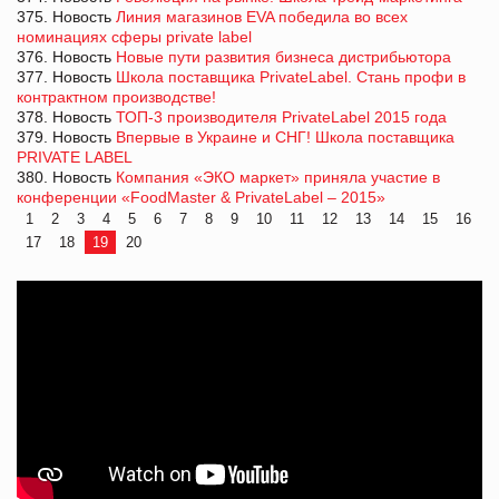
375. Новость
Линия магазинов EVA победила во всех
номинациях сферы private label
376. Новость
Новые пути развития бизнеса дистрибьютора
377. Новость
Школа поставщика PrivateLabel. Стань профи в
контрактном производстве!
378. Новость
ТОП-3 производителя PrivateLabel 2015 года
379. Новость
Впервые в Украине и СНГ! Школа поставщика
PRIVATE LABEL
380. Новость
Компания «ЭКО маркет» приняла участие в
конференции «FoodMaster & PrivateLabel – 2015»
1
2
3
4
5
6
7
8
9
10
11
12
13
14
15
16
17
18
19
20