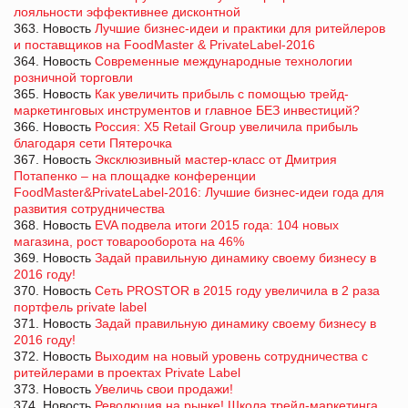
лояльности эффективнее дисконтной
363. Новость
Лучшие бизнес-идеи и практики для ритейлеров
и поставщиков на FoodMaster & PrivateLabel-2016
364. Новость
Современные международные технологии
розничной торговли
365. Новость
Как увеличить прибыль с помощью трейд-
маркетинговых инструментов и главное БЕЗ инвестиций?
366. Новость
Россия: X5 Retail Group увеличила прибыль
благодаря сети Пятерочка
367. Новость
Эксклюзивный мастер-класс от Дмитрия
Потапенко – на площадке конференции
FoodMaster&PrivateLabel-2016: Лучшие бизнес-идеи года для
развития сотрудничества
368. Новость
EVA подвела итоги 2015 года: 104 новых
магазина, рост товарооборота на 46%
369. Новость
Задай правильную динамику своему бизнесу в
2016 году!
370. Новость
Сеть PROSTOR в 2015 году увеличила в 2 раза
портфель private label
371. Новость
Задай правильную динамику своему бизнесу в
2016 году!
372. Новость
Выходим на новый уровень сотрудничества с
ритейлерами в проектах Private Label
373. Новость
Увеличь свои продажи!
374. Новость
Революция на рынке! Школа трейд-маркетинга