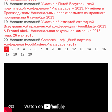
18. Новости компаний
Участие в Пятой Всеукраинской
практической конференции “PrivateLabel – 2013. Ритейлер и
Производитель: Национальный проект развития контрактного
производства 6 сентября 2013
19. Новости компаний
Участие в Четвертой ежегодной
Всеукраинской практической конференции «FoodMaster-2013
& PrivateLabel». Национальная закупочная компания 2013
года. 26 мая 2013
20. Новости компаний
Comarch – офіційний партнер
конференції FoodMaster&PrivateLabel -2017
1
2
3
4
5
6
7
8
9
10
11
12
13
14
15
16
17
18
19
20