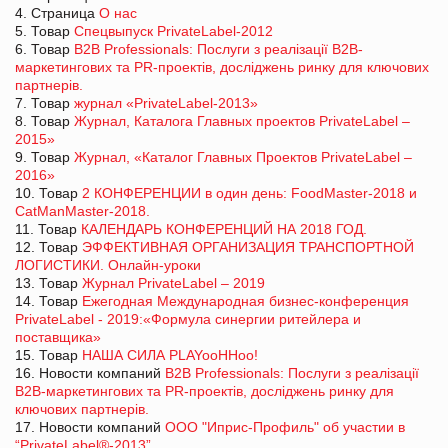
4. Страница
О нас
5. Товар
Спецвыпуск PrivateLabel-2012
6. Товар
B2B Professionals: Послуги з реалізації В2В-
маркетингових та PR-проектів, досліджень ринку для ключових
партнерів.
7. Товар
журнал «PrivateLabel-2013»
8. Товар
Журнал, Каталога Главных проектов PrivateLabel –
2015»
9. Товар
Журнал, «Каталог Главных Проектов PrivateLabel –
2016»
10. Товар
2 КОНФЕРЕНЦИИ в один день: FoodMaster-2018 и
CatManMaster-2018.
11. Товар
КАЛЕНДАРЬ КОНФЕРЕНЦИЙ НА 2018 ГОД.
12. Товар
ЭФФЕКТИВНАЯ ОРГАНИЗАЦИЯ ТРАНСПОРТНОЙ
ЛОГИСТИКИ. Онлайн-уроки
13. Товар
Журнал PrivateLabel – 2019
14. Товар
Ежегодная Международная бизнес-конференция
PrivateLabel - 2019:«Формула синергии ритейлера и
поставщика»
15. Товар
НАША СИЛА PLAYooHHoo!
16. Новости компаний
B2B Professionals: Послуги з реалізації
В2В-маркетингових та PR-проектів, досліджень ринку для
ключових партнерів.
17. Новости компаний
ООО "Иприс-Профиль" об участии в
“PrivateLabel®-2013”