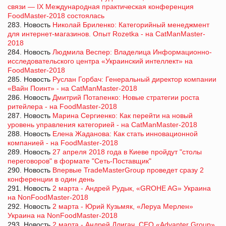
связи — IX Международная практическая конференция
FoodMaster-2018 состоялась
283. Новость
Николай Бриленко: Категорийный менеджмент
для интернет-магазинов. Опыт Rozetka - на CatManMaster-
2018
284. Новость
Людмила Веспер: Владелица Информационно-
исследовательского центра «Украинский интеллект» на
FoodMaster-2018
285. Новость
Руслан Горбач: Генеральный директор компании
«Вайн Поинт» - на CatManMaster-2018
286. Новость
Дмитрий Потапенко: Новые стратегии роста
ритейлера - на FoodMaster-2018
287. Новость
Марина Сергиенко: Как перейти на новый
уровень управления категорией - на CatManMaster-2018
288. Новость
Елена Жаданова: Как стать инновационной
компанией - на FoodMaster-2018
289. Новость
27 апреля 2018 года в Киеве пройдут "столы
переговоров" в формате "Сеть-Поставщик"
290. Новость
Впервые TradeMasterGroup проведет сразу 2
конференции в один день
291. Новость
2 марта - Андрей Рудык, «GROHE AG» Украина
на NonFoodMaster-2018
292. Новость
2 марта - Юрий Кузьмяк, «Леруа Мерлен»
Украина на NonFoodMaster-2018
293. Новость
2 марта - Андрей Длигач, CEO «Advanter Group»