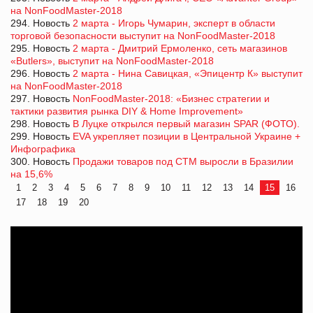
на NonFoodMaster-2018
294. Новость
2 марта - Игорь Чумарин, эксперт в области
торговой безопасности выступит на NonFoodMaster-2018
295. Новость
2 марта - Дмитрий Ермоленко, сеть магазинов
«Butlers», выступит на NonFoodMaster-2018
296. Новость
2 марта - Нина Савицкая, «Эпицентр К» выступит
на NonFoodMaster-2018
297. Новость
NonFoodMaster-2018: «Бизнес стратегии и
тактики развития рынка DIY & Home Improvement»
298. Новость
В Луцке открылся первый магазин SPAR (ФОТО).
299. Новость
EVA укрепляет позиции в Центральной Украине +
Инфографика
300. Новость
Продажи товаров под СТМ выросли в Бразилии
на 15,6%
1
2
3
4
5
6
7
8
9
10
11
12
13
14
15
16
17
18
19
20