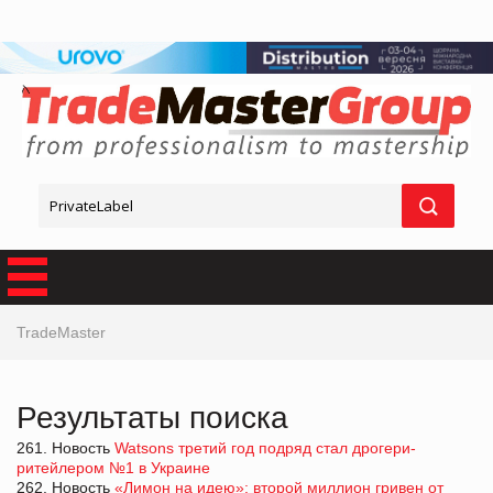
TradeMaster
Результаты поиска
261. Новость
Watsons третий год подряд стал дрогери-
ритейлером №1 в Украине
262. Новость
«Лимон на идею»: второй миллион гривен от