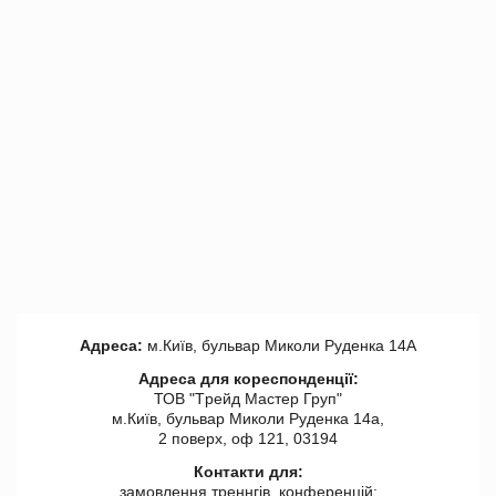
Адреса:
м.Київ, бульвар Миколи Руденка 14А
Адреса для кореспонденції:
ТОВ "Tрейд Мастер Груп"
м.Київ, бульвар Миколи Руденка 14а,
2 поверх, оф 121, 03194
Контакти для:
замовлення треннгів, конференцій: