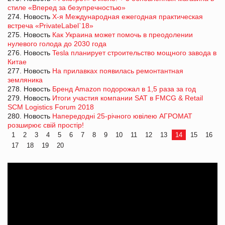
стиле «Вперед за безупречностью»
274. Новость
Х-я Международная ежегодная практическая
встреча «PrivateLabel`18»
275. Новость
Как Украина может помочь в преодолении
нулевого голода до 2030 года
276. Новость
Tesla планирует строительство мощного завода в
Китае
277. Новость
На прилавках появилась ремонтантная
земляника
278. Новость
Бренд Amazon подорожал в 1,5 раза за год
279. Новость
Итоги участия компании SAT в FMCG & Retail
SCM Logistics Forum 2018
280. Новость
Напередодні 25-річного ювілею АГРОМАТ
розширює свій простір!
1
2
3
4
5
6
7
8
9
10
11
12
13
14
15
16
17
18
19
20