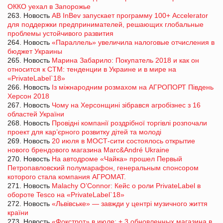
ОККО уехал в Запорожье
263. Новость
AB InBev запускает программу 100+ Accelerator
для поддержки предпринимателей, решающих глобальные
проблемы устойчивого развития
264. Новость
«Параллель» увеличила налоговые отчисления в
бюджет Украины
265. Новость
Марина Забарило: Покупатель 2018 и как он
относится к СТМ: тенденции в Украине и в мире на
«PrivateLabel`18»
266. Новость
Із міжнародним розмахом на АГРОПОРТ Південь
Херсон 2018
267. Новость
Чому на Херсонщині зібрався агробізнес з 16
областей України
268. Новость
Провідні компанії роздрібної торгівлі розпочали
проект для кар’єрного розвитку дітей та молоді
269. Новость
20 июля в МОСТ-сити состоялось открытие
нового брендового магазина Marc&André Ukraine
270. Новость
На автодроме «Чайка» прошел Первый
Петропавловский полумарафон, генеральным спонсором
которого стала компания АГРОМАТ.
271. Новость
Malachy O’Connor: Кейс о роли PrivateLabel в
обороте Tesco на «PrivateLabel`18»
272. Новость
«Львівське» ― завжди у центрі музичного життя
країни
273. Новость
«Фокстрот» в июле: + 3 обновленных магазина в