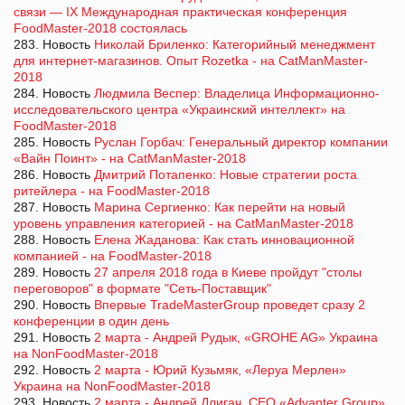
связи — IX Международная практическая конференция
FoodMaster-2018 состоялась
283. Новость
Николай Бриленко: Категорийный менеджмент
для интернет-магазинов. Опыт Rozetka - на CatManMaster-
2018
284. Новость
Людмила Веспер: Владелица Информационно-
исследовательского центра «Украинский интеллект» на
FoodMaster-2018
285. Новость
Руслан Горбач: Генеральный директор компании
«Вайн Поинт» - на CatManMaster-2018
286. Новость
Дмитрий Потапенко: Новые стратегии роста
ритейлера - на FoodMaster-2018
287. Новость
Марина Сергиенко: Как перейти на новый
уровень управления категорией - на CatManMaster-2018
288. Новость
Елена Жаданова: Как стать инновационной
компанией - на FoodMaster-2018
289. Новость
27 апреля 2018 года в Киеве пройдут "столы
переговоров" в формате "Сеть-Поставщик"
290. Новость
Впервые TradeMasterGroup проведет сразу 2
конференции в один день
291. Новость
2 марта - Андрей Рудык, «GROHE AG» Украина
на NonFoodMaster-2018
292. Новость
2 марта - Юрий Кузьмяк, «Леруа Мерлен»
Украина на NonFoodMaster-2018
293. Новость
2 марта - Андрей Длигач, CEO «Advanter Group»