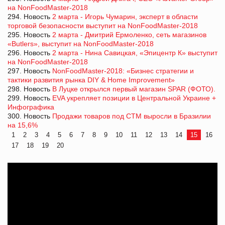
на NonFoodMaster-2018
294. Новость
2 марта - Игорь Чумарин, эксперт в области
торговой безопасности выступит на NonFoodMaster-2018
295. Новость
2 марта - Дмитрий Ермоленко, сеть магазинов
«Butlers», выступит на NonFoodMaster-2018
296. Новость
2 марта - Нина Савицкая, «Эпицентр К» выступит
на NonFoodMaster-2018
297. Новость
NonFoodMaster-2018: «Бизнес стратегии и
тактики развития рынка DIY & Home Improvement»
298. Новость
В Луцке открылся первый магазин SPAR (ФОТО).
299. Новость
EVA укрепляет позиции в Центральной Украине +
Инфографика
300. Новость
Продажи товаров под СТМ выросли в Бразилии
на 15,6%
1
2
3
4
5
6
7
8
9
10
11
12
13
14
15
16
17
18
19
20