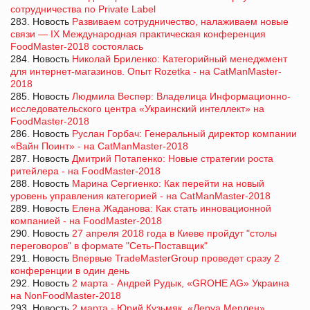
сотрудничества по Private Label
283. Новость
Развиваем сотрудничество, налаживаем новые
связи — IX Международная практическая конференция
FoodMaster-2018 состоялась
284. Новость
Николай Бриленко: Категорийный менеджмент
для интернет-магазинов. Опыт Rozetka - на CatManMaster-
2018
285. Новость
Людмила Веспер: Владелица Информационно-
исследовательского центра «Украинский интеллект» на
FoodMaster-2018
286. Новость
Руслан Горбач: Генеральный директор компании
«Вайн Поинт» - на CatManMaster-2018
287. Новость
Дмитрий Потапенко: Новые стратегии роста
ритейлера - на FoodMaster-2018
288. Новость
Марина Сергиенко: Как перейти на новый
уровень управления категорией - на CatManMaster-2018
289. Новость
Елена Жаданова: Как стать инновационной
компанией - на FoodMaster-2018
290. Новость
27 апреля 2018 года в Киеве пройдут "столы
переговоров" в формате "Сеть-Поставщик"
291. Новость
Впервые TradeMasterGroup проведет сразу 2
конференции в один день
292. Новость
2 марта - Андрей Рудык, «GROHE AG» Украина
на NonFoodMaster-2018
293. Новость
2 марта - Юрий Кузьмяк, «Леруа Мерлен»