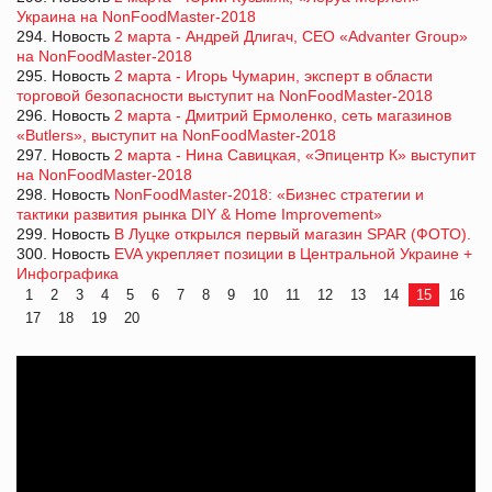
Украина на NonFoodMaster-2018
294. Новость
2 марта - Андрей Длигач, CEO «Advanter Group»
на NonFoodMaster-2018
295. Новость
2 марта - Игорь Чумарин, эксперт в области
торговой безопасности выступит на NonFoodMaster-2018
296. Новость
2 марта - Дмитрий Ермоленко, сеть магазинов
«Butlers», выступит на NonFoodMaster-2018
297. Новость
2 марта - Нина Савицкая, «Эпицентр К» выступит
на NonFoodMaster-2018
298. Новость
NonFoodMaster-2018: «Бизнес стратегии и
тактики развития рынка DIY & Home Improvement»
299. Новость
В Луцке открылся первый магазин SPAR (ФОТО).
300. Новость
EVA укрепляет позиции в Центральной Украине +
Инфографика
1
2
3
4
5
6
7
8
9
10
11
12
13
14
15
16
17
18
19
20