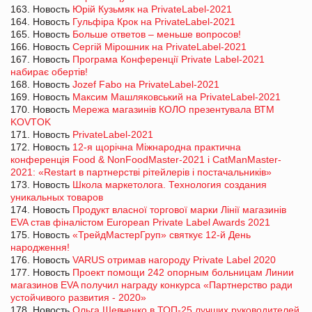
163. Новость
Юрій Кузьмяк на PrivateLabel-2021
164. Новость
Гульфіра Крок на PrivateLabel-2021
165. Новость
Больше ответов – меньше вопросов!
166. Новость
Сергій Мірошник на PrivateLabel-2021
167. Новость
Програма Конференції Private Label-2021
набирає обертів!
168. Новость
Jozef Fabo на PrivateLabel-2021
169. Новость
Максим Машляковський на PrivateLabel-2021
170. Новость
Мережа магазинів КОЛО презентувала ВТМ
KOVTOK
171. Новость
PrivateLabel-2021
172. Новость
12-я щорічна Міжнародна практична
конференція Food & NonFoodMaster-2021 і CatManMaster-
2021: «Restart в партнерстві рітейлерів і постачальників»
173. Новость
Школа маркетолога. Технология создания
уникальных товаров
174. Новость
Продукт власної торгової марки Лінії магазинів
EVA став фіналістом European Private Label Awards 2021
175. Новость
«ТрейдМастерГруп» святкує 12-й День
народження!
176. Новость
VARUS отримав нагороду Private Label 2020
177. Новость
Проект помощи 242 опорным больницам Линии
магазинов EVA получил награду конкурса «Партнерство ради
устойчивого развития - 2020»
178. Новость
Ольга Шевченко в ТОП-25 лучших руководителей