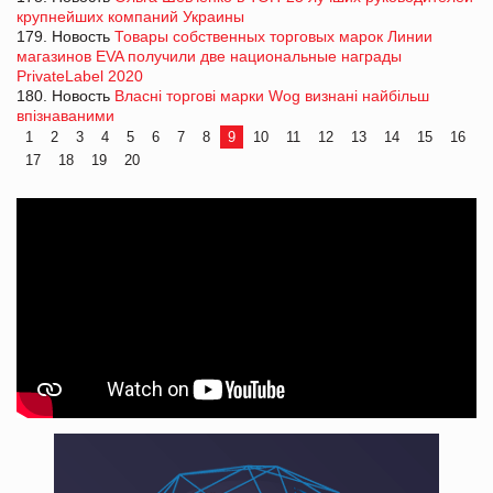
крупнейших компаний Украины
179. Новость
Товары собственных торговых марок Линии
магазинов EVA получили две национальные награды
PrivateLabel 2020
180. Новость
Власні торгові марки Wog визнані найбільш
впізнаваними
1
2
3
4
5
6
7
8
9
10
11
12
13
14
15
16
17
18
19
20