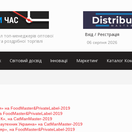
Вхід
Реєстрація
л топ-менеджерів оптової
та роздрібної торгівлі
06 серпня 2026
к
Світовий досвід
Інновації
Маркетинг
Каталог Ком
» на FoodMaster&PrivateLabel-2019
 FoodMaster&PrivateLabel-2019
К», на CatManMaster-2019
аутехник Украина» на CatManMaster-2019
р», на FoodMaster&PrivateLabel-2019