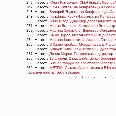
246. Новость
Юлия Клименюк, Chief digital officer с
247. Новость
Ольга Штепа, на Конференции FoodMa
248. Новость
Валерий Якушко, на Конференции Ca
249. Новость
Гульфира Крок (Израиль), на Конфер
250. Новость
Анна Швед, Директор департамента ма
251. Новость
Мария Баянова, Компания «Эпицентр К
252. Новость
Марина Забарило, Директор Consumer 
253. Новость
Эмма Турос, Исполнительный директор
254. Новость
Марина Костромина, Account Director 
255. Новость
В Киеве пройдет Международный фор
256. Новость
Андрей Тучак, Коммерческий директор
257. Новость
Денис Мороз, Генеральный директор, 
258. Новость
18 апреля, 2 масштабные конференции
259. Новость
Бизнес-форум по электротранспорту 
260. Новость
METRO, Сiльпо, Ашан, Novus и Billa 
паралельного імпорту в Україні
1
2
3
4
5
6
7
8