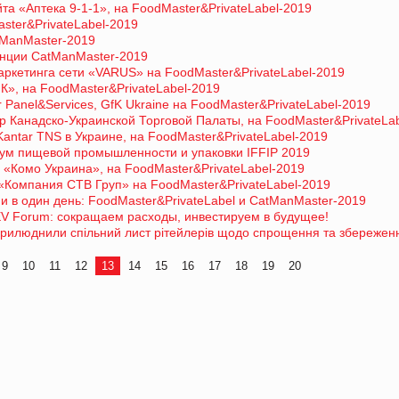
айта «Аптека 9-1-1», на FoodMaster&PrivateLabel-2019
ster&PrivateLabel-2019
tManMaster-2019
енции CatManMaster-2019
ркетинга сети «VARUS» на FoodMaster&PrivateLabel-2019
», на FoodMaster&PrivateLabel-2019
Panel&Services, GfK Ukraine на FoodMaster&PrivateLabel-2019
 Канадско-Украинской Торговой Палаты, на FoodMaster&PrivateLa
Kantar TNS в Украине, на FoodMaster&PrivateLabel-2019
ум пищевой промышленности и упаковки IFFIP 2019
 «Комо Украина», на FoodMaster&PrivateLabel-2019
«Компания СТВ Груп» на FoodMaster&PrivateLabel-2019
 в один день: FoodMaster&PrivateLabel и CatManMaster-2019
EV Forum: сокращаем расходы, инвестируем в будущее!
оприлюднили спільний лист рітейлерів щодо спрощення та збережен
9
10
11
12
13
14
15
16
17
18
19
20