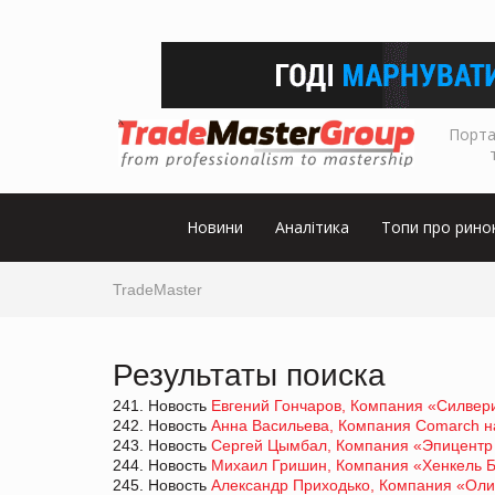
Порта
Новини
Аналітика
Топи про рино
TradeMaster
Результаты поиска
241. Новость
Евгений Гончаров, Компания «Силвери
242. Новость
Анна Васильева, Компания Comarch на
243. Новость
Сергей Цымбал, Компания «Эпицентр 
244. Новость
Михаил Гришин, Компания «Хенкель Б
245. Новость
Александр Приходько, Компания «Олия