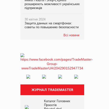
Meest Пошта і Shop-Express
розширюють можливості українських
підприємців
30 квітня 2024
Защита данных на смартфонах:
советы по повышению безопасности
Всі новини
ЖУРНАЛ TRADEMASTER
Каталог Головних
Проєктів
PrivateLabel –