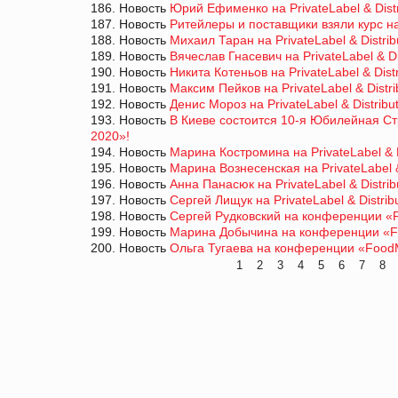
186. Новость
Юрий Ефименко на PrivateLabel & Dist
187. Новость
Ритейлеры и поставщики взяли курс на
188. Новость
Михаил Таран на PrivateLabel & Distri
189. Новость
Вячеслав Гнасевич на PrivateLabel & Di
190. Новость
Никита Котеньов на PrivateLabel & Dist
191. Новость
Максим Пейков на PrivateLabel & Distr
192. Новость
Денис Мороз на PrivateLabel & Distribu
193. Новость
В Киеве состоится 10-я Юбилейная Стр
2020»!
194. Новость
Марина Костромина на PrivateLabel & D
195. Новость
Марина Вознесенская на PrivateLabel &
196. Новость
Анна Панасюк на PrivateLabel & Distri
197. Новость
Сергей Лищук на PrivateLabel & Distrib
198. Новость
Сергей Рудковский на конференции «F
199. Новость
Марина Добычина на конференции «Fo
200. Новость
Ольга Тугаева на конференции «FoodM
1
2
3
4
5
6
7
8