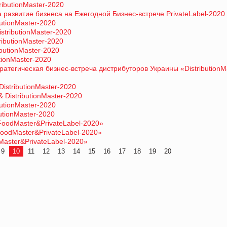
ributionMaster-2020
 развитие бизнеса на Ежегодной Бизнес-встрече PrivateLabel-2020
butionMaster-2020
stributionMaster-2020
ributionMaster-2020
ibutionMaster-2020
tionMaster-2020
атегическая бизнес-встреча дистрибуторов Украины «DistributionM
istributionMaster-2020
 DistributionMaster-2020
butionMaster-2020
utionMaster-2020
oodMaster&PrivateLabel-2020»
odMaster&PrivateLabel-2020»
aster&PrivateLabel-2020»
9
10
11
12
13
14
15
16
17
18
19
20