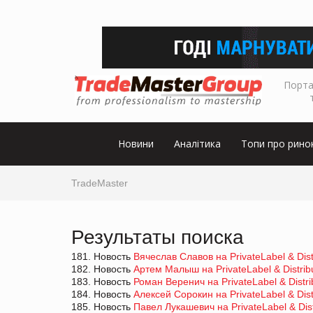
Порта
Новини
Аналітика
Топи про рино
TradeMaster
Результаты поиска
181. Новость
Вячеслав Славов на PrivateLabel & Dis
182. Новость
Артем Малыш на PrivateLabel & Distrib
183. Новость
Роман Веренич на PrivateLabel & Distr
184. Новость
Алексей Сорокин на PrivateLabel & Dis
185. Новость
Павел Лукашевич на PrivateLabel & Dis