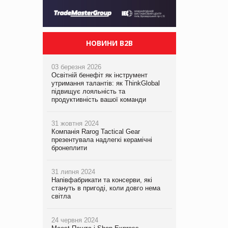
НОВИНИ B2B
03 березня 2026
Освітній бенефіт як інструмент
утримання талантів: як ThinkGlobal
підвищує лояльність та
продуктивність вашої команди
31 жовтня 2024
Компанія Rarog Tactical Gear
презентувала надлегкі керамічні
бронеплити
31 липня 2024
Напівфабрикати та консерви, які
стануть в пригоді, коли довго нема
світла
24 червня 2024