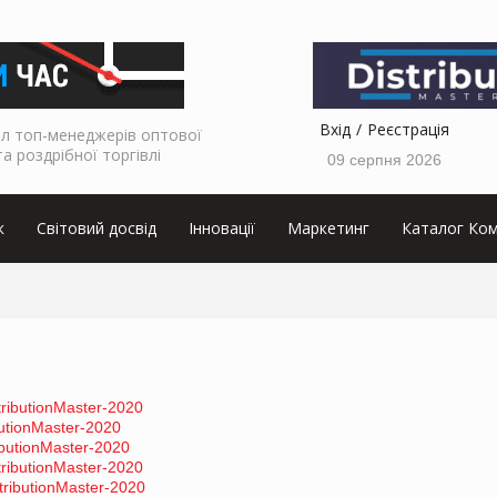
Вхід
Реєстрація
л топ-менеджерів оптової
та роздрібної торгівлі
09 серпня 2026
к
Світовий досвід
Інновації
Маркетинг
Каталог Ком
tributionMaster-2020
utionMaster-2020
ibutionMaster-2020
tributionMaster-2020
tributionMaster-2020