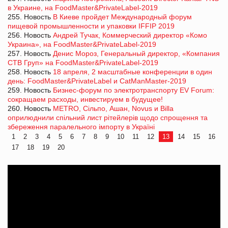
в Украине, на FoodMaster&PrivateLabel-2019
255. Новость
В Киеве пройдет Международный форум
пищевой промышленности и упаковки IFFIP 2019
256. Новость
Андрей Тучак, Коммерческий директор «Комо
Украина», на FoodMaster&PrivateLabel-2019
257. Новость
Денис Мороз, Генеральный директор, «Компания
СТВ Груп» на FoodMaster&PrivateLabel-2019
258. Новость
18 апреля, 2 масштабные конференции в один
день: FoodMaster&PrivateLabel и CatManMaster-2019
259. Новость
Бизнес-форум по электротранспорту EV Forum:
сокращаем расходы, инвестируем в будущее!
260. Новость
METRO, Сiльпо, Ашан, Novus и Billa
оприлюднили спільний лист рітейлерів щодо спрощення та
збереження паралельного імпорту в Україні
1
2
3
4
5
6
7
8
9
10
11
12
13
14
15
16
17
18
19
20