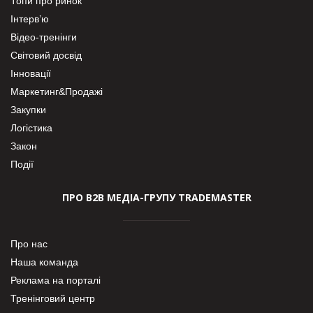
Топи про ринок
Інтерв’ю
Відео-тренінги
Світовий досвід
Інновації
Маркетинг&Продажі
Закупки
Логістика
Закон
Події
ПРО В2В МЕДІА-ГРУПУ TRADEMASTER
Про нас
Наша команда
Реклама на порталі
Тренінговий центр