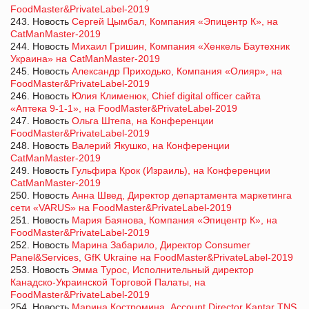
FoodMaster&PrivateLabel-2019
243. Новость
Сергей Цымбал, Компания «Эпицентр К», на
CatManMaster-2019
244. Новость
Михаил Гришин, Компания «Хенкель Баутехник
Украина» на CatManMaster-2019
245. Новость
Александр Приходько, Компания «Олияр», на
FoodMaster&PrivateLabel-2019
246. Новость
Юлия Клименюк, Chief digital officer сайта
«Аптека 9-1-1», на FoodMaster&PrivateLabel-2019
247. Новость
Ольга Штепа, на Конференции
FoodMaster&PrivateLabel-2019
248. Новость
Валерий Якушко, на Конференции
CatManMaster-2019
249. Новость
Гульфира Крок (Израиль), на Конференции
CatManMaster-2019
250. Новость
Анна Швед, Директор департамента маркетинга
сети «VARUS» на FoodMaster&PrivateLabel-2019
251. Новость
Мария Баянова, Компания «Эпицентр К», на
FoodMaster&PrivateLabel-2019
252. Новость
Марина Забарило, Директор Consumer
Panel&Services, GfK Ukraine на FoodMaster&PrivateLabel-2019
253. Новость
Эмма Турос, Исполнительный директор
Канадско-Украинской Торговой Палаты, на
FoodMaster&PrivateLabel-2019
254. Новость
Марина Костромина, Account Director Kantar TNS