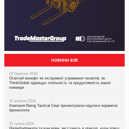
НОВИНИ B2B
03 березня 2026
Освітній бенефіт як інструмент утримання талантів: як
ThinkGlobal підвищує лояльність та продуктивність вашої
команди
31 жовтня 2024
Компанія Rarog Tactical Gear презентувала надлегкі керамічні
бронеплити
31 липня 2024
Напівфабрикати та консерви, які стануть в пригоді, коли довго