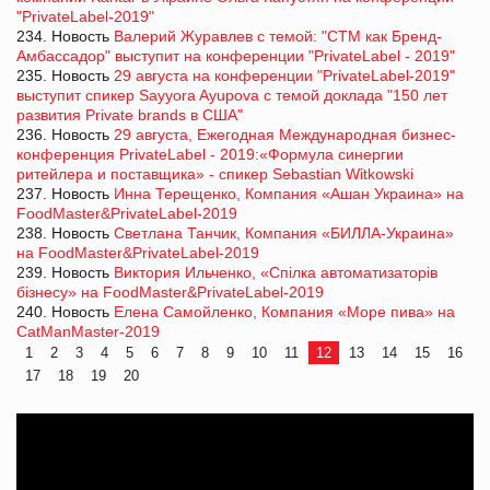
"PrivateLabel-2019"
234. Новость
Валерий Журавлев с темой: "СТМ как Бренд-
Амбассадор" выступит на конференции "PrivateLabel - 2019"
235. Новость
29 августа на конференции "PrivateLabel-2019"
выступит спикер Sayyora Ayupova с темой доклада "150 лет
развития Private brands в США"
236. Новость
29 августа, Ежегодная Международная бизнес-
конференция PrivateLabel - 2019:«Формула синергии
ритейлера и поставщика» - спикер Sebastian Witkowski
237. Новость
Инна Терещенко, Компания «Ашан Украина» на
FoodMaster&PrivateLabel-2019
238. Новость
Светлана Танчик, Компания «БИЛЛА-Украина»
на FoodMaster&PrivateLabel-2019
239. Новость
Виктория Ильченко, «Спілка автоматизаторів
бізнесу» на FoodMaster&PrivateLabel-2019
240. Новость
Елена Самойленко, Компания «Море пива» на
CatManMaster-2019
1
2
3
4
5
6
7
8
9
10
11
12
13
14
15
16
17
18
19
20