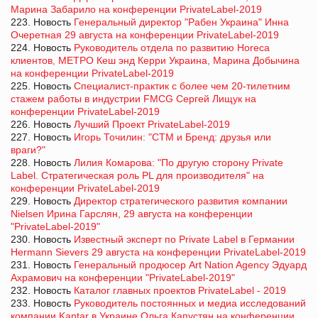
Марина Забарило на конференции PrivateLabel-2019
223. Новость
Генеральный директор "Рабен Украина" Инна
Очеретная 29 августа на конференции PrivateLabel-2019
224. Новость
Руководитель отдела по развитию Horeca
клиентов, МЕТРО Кеш энд Керри Украина, Марина Добычина
на конференции PrivateLabel-2019
225. Новость
Специалист-практик с более чем 20-тилетним
стажем работы в индустрии FMCG Сергей Лищук на
конференции PrivateLabel-2019
226. Новость
Лучший Проект PrivateLabel-2019
227. Новость
Игорь Точилин: "СТМ и Бренд: друзья или
враги?"
228. Новость
Лилия Комарова: "По другую сторону Private
Label. Стратегическая роль PL для производителя" на
конференции PrivateLabel-2019
229. Новость
Директор стратегического развития компании
Nielsen Ирина Гарслян, 29 августа на конференции
"PrivateLabel-2019"
230. Новость
Известный эксперт по Private Label в Германии
Hermann Sievers 29 августа на конференции PrivateLabel-2019
231. Новость
Генеральный продюсер Art Nation Agency Эдуард
Ахрамович на конференции "PrivateLabel-2019"
232. Новость
Каталог главных проектов PrivateLabel - 2019
233. Новость
Руководитель постоянных и медиа исследований
компании Kantar в Украине Ольга Капустян на конференции