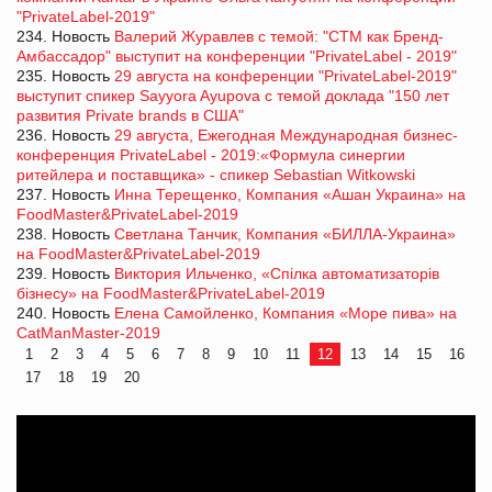
"PrivateLabel-2019"
234. Новость
Валерий Журавлев с темой: "СТМ как Бренд-
Амбассадор" выступит на конференции "PrivateLabel - 2019"
235. Новость
29 августа на конференции "PrivateLabel-2019"
выступит спикер Sayyora Ayupova с темой доклада "150 лет
развития Private brands в США"
236. Новость
29 августа, Ежегодная Международная бизнес-
конференция PrivateLabel - 2019:«Формула синергии
ритейлера и поставщика» - спикер Sebastian Witkowski
237. Новость
Инна Терещенко, Компания «Ашан Украина» на
FoodMaster&PrivateLabel-2019
238. Новость
Светлана Танчик, Компания «БИЛЛА-Украина»
на FoodMaster&PrivateLabel-2019
239. Новость
Виктория Ильченко, «Спілка автоматизаторів
бізнесу» на FoodMaster&PrivateLabel-2019
240. Новость
Елена Самойленко, Компания «Море пива» на
CatManMaster-2019
1
2
3
4
5
6
7
8
9
10
11
12
13
14
15
16
17
18
19
20