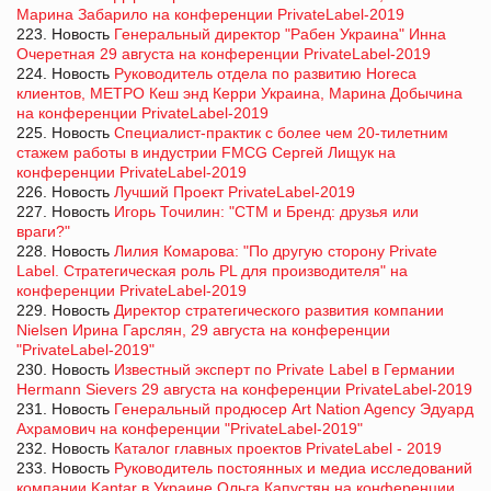
Марина Забарило на конференции PrivateLabel-2019
223. Новость
Генеральный директор "Рабен Украина" Инна
Очеретная 29 августа на конференции PrivateLabel-2019
224. Новость
Руководитель отдела по развитию Horeca
клиентов, МЕТРО Кеш энд Керри Украина, Марина Добычина
на конференции PrivateLabel-2019
225. Новость
Специалист-практик с более чем 20-тилетним
стажем работы в индустрии FMCG Сергей Лищук на
конференции PrivateLabel-2019
226. Новость
Лучший Проект PrivateLabel-2019
227. Новость
Игорь Точилин: "СТМ и Бренд: друзья или
враги?"
228. Новость
Лилия Комарова: "По другую сторону Private
Label. Стратегическая роль PL для производителя" на
конференции PrivateLabel-2019
229. Новость
Директор стратегического развития компании
Nielsen Ирина Гарслян, 29 августа на конференции
"PrivateLabel-2019"
230. Новость
Известный эксперт по Private Label в Германии
Hermann Sievers 29 августа на конференции PrivateLabel-2019
231. Новость
Генеральный продюсер Art Nation Agency Эдуард
Ахрамович на конференции "PrivateLabel-2019"
232. Новость
Каталог главных проектов PrivateLabel - 2019
233. Новость
Руководитель постоянных и медиа исследований
компании Kantar в Украине Ольга Капустян на конференции