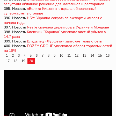
запустили облачное решение для магазинов и ресторанов
395. Новость
«Велика Кишеня» открыла обновленный
супермаркет в столице
396. Новость
НБУ: Украина сократила экспорт и импорт с
начала года
397. Новость
Nestle сменила директора в Украине и Молдове
398. Новость
Киевский "Караван" увеличил чистый убыток в
14,7 раза
399. Новость
Владелец «Фуршета» запускает новую сеть
400. Новость
FOZZY GROUP увеличила оборот торговых сетей
на 18%
1
2
3
4
5
6
7
8
9
10
11
12
13
14
15
16
17
18
19
20