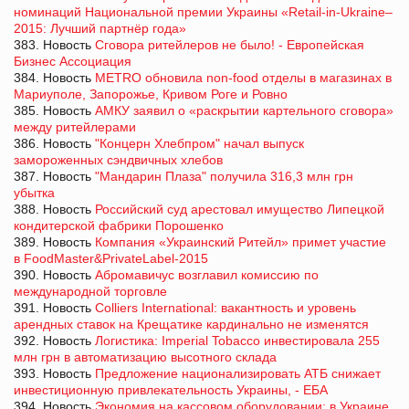
номинаций Национальной премии Украины «Retail-in-Ukraine–
2015: Лучший партнёр года»
383. Новость
Сговора ритейлеров не было! - Европейская
Бизнес Ассоциация
384. Новость
METRO обновила non-food отделы в магазинах в
Мариуполе, Запорожье, Кривом Роге и Ровно
385. Новость
АМКУ заявил о «раскрытии картельного сговора»
между ритейлерами
386. Новость
"Концерн Хлебпром" начал выпуск
замороженных сэндвичных хлебов
387. Новость
"Мандарин Плаза" получила 316,3 млн грн
убытка
388. Новость
Российский суд арестовал имущество Липецкой
кондитерской фабрики Порошенко
389. Новость
Компания «Украинский Ритейл» примет участие
в FoodMaster&PrivateLabel-2015
390. Новость
Абромавичус возглавил комиссию по
международной торговле
391. Новость
Colliers International: вакантность и уровень
арендных ставок на Крещатике кардинально не изменятся
392. Новость
Логистика: Imperial Tobacco инвестировала 255
млн грн в автоматизацию высотного склада
393. Новость
Предложение национализировать АТБ снижает
инвестиционную привлекательность Украины, - ЕБА
394. Новость
Экономия на кассовом оборудовании: в Украине