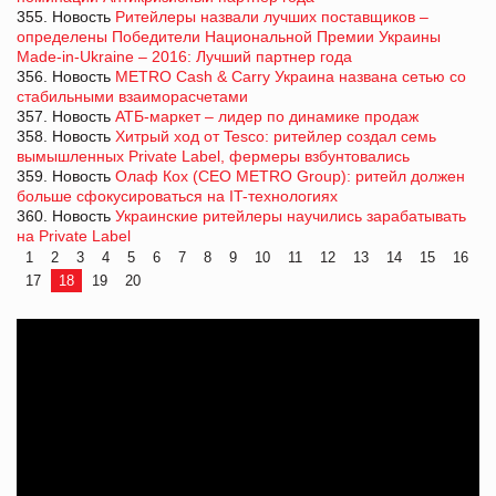
355. Новость
Ритейлеры назвали лучших поставщиков –
определены Победители Национальной Премии Украины
Made-in-Ukraine – 2016: Лучший партнер года
356. Новость
METRO Cash & Carry Украина названа сетью со
стабильными взаиморасчетами
357. Новость
АТБ-маркет – лидер по динамике продаж
358. Новость
Хитрый ход от Tesco: ритейлер создал семь
вымышленных Private Label, фермеры взбунтовались
359. Новость
Олаф Кох (CEO METRO Group): ритейл должен
больше сфокусироваться на IT-технологиях
360. Новость
Украинские ритейлеры научились зарабатывать
на Private Label
1
2
3
4
5
6
7
8
9
10
11
12
13
14
15
16
17
18
19
20