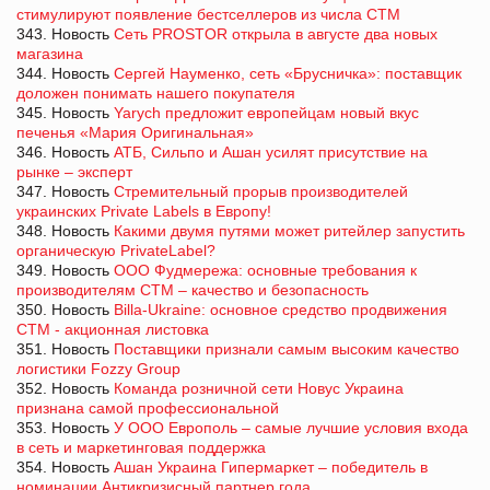
стимулируют появление бестселлеров из числа СТМ
343. Новость
Сеть PROSTOR открыла в августе два новых
магазина
344. Новость
Сергей Науменко, сеть «Брусничка»: поставщик
доложен понимать нашего покупателя
345. Новость
Yarych предложит европейцам новый вкус
печенья «Мария Оригинальная»
346. Новость
АТБ, Сильпо и Ашан усилят присутствие на
рынке – эксперт
347. Новость
Стремительный прорыв производителей
украинских Private Labels в Европу!
348. Новость
Какими двумя путями может ритейлер запустить
органическую PrivateLabel?
349. Новость
ООО Фудмережа: основные требования к
производителям СТМ – качество и безопасность
350. Новость
Billa-Ukraine: основное средство продвижения
СТМ - акционная листовка
351. Новость
Поставщики признали самым высоким качество
логистики Fozzy Group
352. Новость
Команда розничной сети Новус Украина
признана самой профессиональной
353. Новость
У ООО Европоль – самые лучшие условия входа
в сеть и маркетинговая поддержка
354. Новость
Ашан Украина Гипермаркет – победитель в
номинации Антикризисный партнер года