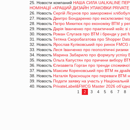
25. Новости компаний
НАША СИЛА UALKALINE ПЕР
НОМІНАЦІЇ «КРАЩИЙ ДИЗАЙН УПАКОВКИ PRIVATE
26. Новость
Сергій Лісунов про заморожені хлібобу
27. Новость
Дмитро Бондаренко про ексклюзивні тор
28. Новость
Петро Микитюк про економіку ВТМ у ре
29. Новость
Дарія Іванченко про практичний кейс з
30. Новость
Роман Слугаєв про ВТМ і бренди у pet 
31. Новость
Тетяна Скоробагатова про Shopper Dat
32. Новость
Ярослав Куліковський про ринок FMCG 
33. Новость
Леся Іванченко про геополітичні ризики
34. Новость
Марина Забарило про формулу успіху 
35. Новость
Ольга Капустян про причини вибору ВТ
36. Новость
Єлизавета Горган про тренди споживчої
37. Новость
Максим Кореновський про ВТМ як драйв
38. Новость
Наталія Краснощок про переваги ВТМ н
39. Новость
Подати заявку на участь у Національній 
40. Новость
PrivateLabel&FMCG Master 2026 об’єднає
1
2
3
4
5
6
7
8