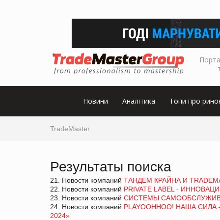
Порта
Новини
Аналітика
Топи про рино
TradeMaster
Результаты поиска
21. Новости компаний
ТАНДЕМ КРАЙНА И TRADEM
22. Новости компаний
PRIVATE LABEL - ИННОВА
23. Новости компаний
СИСТЕМЫ САМООБСЛУЖИВАН
24. Новости компаний
PLAYOOHHOO! НАША СИЛА –
2024»