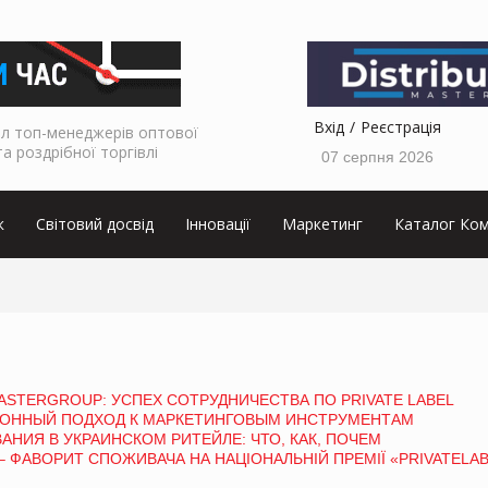
Вхід
Реєстрація
л топ-менеджерів оптової
та роздрібної торгівлі
07 серпня 2026
к
Світовий досвід
Інновації
Маркетинг
Каталог Ком
ASTERGROUP: УСПЕХ СОТРУДНИЧЕСТВА ПО PRIVATE LABEL
ЦИОННЫЙ ПОДХОД К МАРКЕТИНГОВЫМ ИНСТРУМЕНТАМ
ИЯ В УКРАИНСКОМ РИТЕЙЛЕ: ЧТО, КАК, ПОЧЕМ
 ФАВОРИТ СПОЖИВАЧА НА НАЦІОНАЛЬНІЙ ПРЕМІЇ «PRIVATELAB