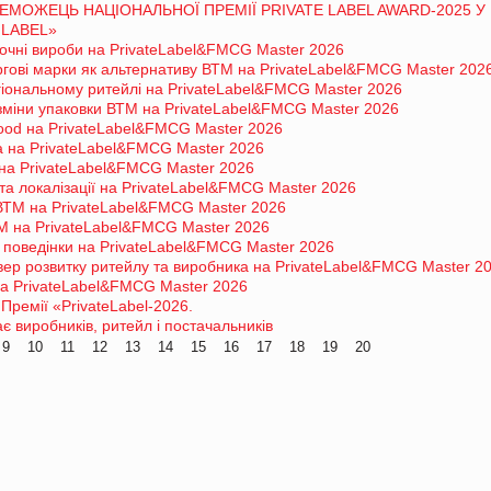
ЕМОЖЕЦЬ НАЦІОНАЛЬНОЇ ПРЕМІЇ PRIVATE LABEL AWARD-2025 У
 LABEL»
лочні вироби на PrivateLabel&FMCG Master 2026
гові марки як альтернативу ВТМ на PrivateLabel&FMCG Master 202
гіональному ритейлі на PrivateLabel&FMCG Master 2026
і зміни упаковки ВТМ на PrivateLabel&FMCG Master 2026
food на PrivateLabel&FMCG Master 2026
a на PrivateLabel&FMCG Master 2026
на PrivateLabel&FMCG Master 2026
 та локалізації на PrivateLabel&FMCG Master 2026
ВТМ на PrivateLabel&FMCG Master 2026
М на PrivateLabel&FMCG Master 2026
 поведінки на PrivateLabel&FMCG Master 2026
ер розвитку ритейлу та виробника на PrivateLabel&FMCG Master 2
а PrivateLabel&FMCG Master 2026
Премії «PrivateLabel-2026.
 виробників, ритейл і постачальників
9
10
11
12
13
14
15
16
17
18
19
20