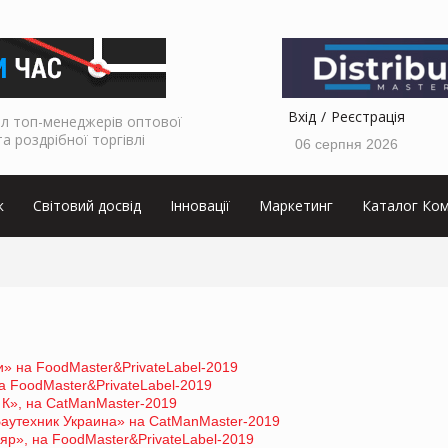
Вхід
Реєстрація
л топ-менеджерів оптової
та роздрібної торгівлі
06 серпня 2026
к
Світовий досвід
Інновації
Маркетинг
Каталог Ком
» на FoodMaster&PrivateLabel-2019
 FoodMaster&PrivateLabel-2019
К», на CatManMaster-2019
аутехник Украина» на CatManMaster-2019
р», на FoodMaster&PrivateLabel-2019