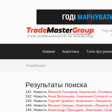
Порта
Новини
Аналітика
Топи про рино
TradeMaster
Результаты поиска
241. Новость
Евгений Гончаров, Компания «Силвери
242. Новость
Анна Васильева, Компания Comarch на
243. Новость
Сергей Цымбал, Компания «Эпицентр 
244. Новость
Михаил Гришин, Компания «Хенкель Б
245. Новость
Александр Приходько, Компания «Олия