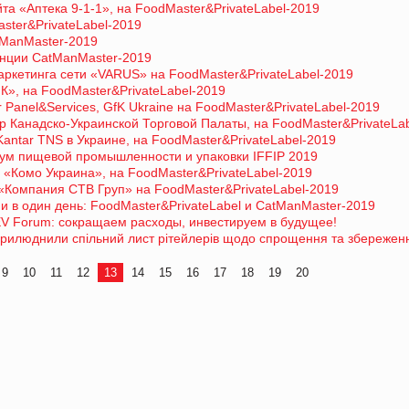
айта «Аптека 9-1-1», на FoodMaster&PrivateLabel-2019
ster&PrivateLabel-2019
tManMaster-2019
енции CatManMaster-2019
ркетинга сети «VARUS» на FoodMaster&PrivateLabel-2019
», на FoodMaster&PrivateLabel-2019
Panel&Services, GfK Ukraine на FoodMaster&PrivateLabel-2019
 Канадско-Украинской Торговой Палаты, на FoodMaster&PrivateLa
Kantar TNS в Украине, на FoodMaster&PrivateLabel-2019
ум пищевой промышленности и упаковки IFFIP 2019
 «Комо Украина», на FoodMaster&PrivateLabel-2019
«Компания СТВ Груп» на FoodMaster&PrivateLabel-2019
 в один день: FoodMaster&PrivateLabel и CatManMaster-2019
EV Forum: сокращаем расходы, инвестируем в будущее!
оприлюднили спільний лист рітейлерів щодо спрощення та збережен
9
10
11
12
13
14
15
16
17
18
19
20