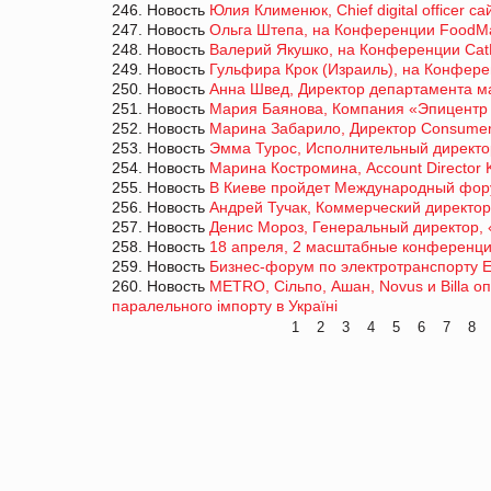
246. Новость
Юлия Клименюк, Chief digital officer с
247. Новость
Ольга Штепа, на Конференции FoodMa
248. Новость
Валерий Якушко, на Конференции Ca
249. Новость
Гульфира Крок (Израиль), на Конфер
250. Новость
Анна Швед, Директор департамента ма
251. Новость
Мария Баянова, Компания «Эпицентр К
252. Новость
Марина Забарило, Директор Consumer 
253. Новость
Эмма Турос, Исполнительный директор
254. Новость
Марина Костромина, Account Director 
255. Новость
В Киеве пройдет Международный фор
256. Новость
Андрей Тучак, Коммерческий директор
257. Новость
Денис Мороз, Генеральный директор, 
258. Новость
18 апреля, 2 масштабные конференции
259. Новость
Бизнес-форум по электротранспорту 
260. Новость
METRO, Сiльпо, Ашан, Novus и Billa 
паралельного імпорту в Україні
1
2
3
4
5
6
7
8